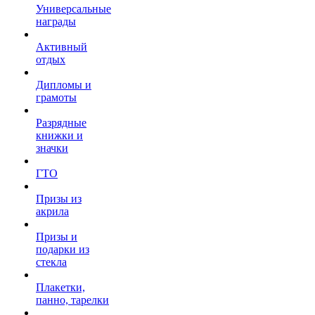
Универсальные
награды
Активный
отдых
Дипломы и
грамоты
Разрядные
книжки и
значки
ГТО
Призы из
акрила
Призы и
подарки из
стекла
Плакетки,
панно, тарелки