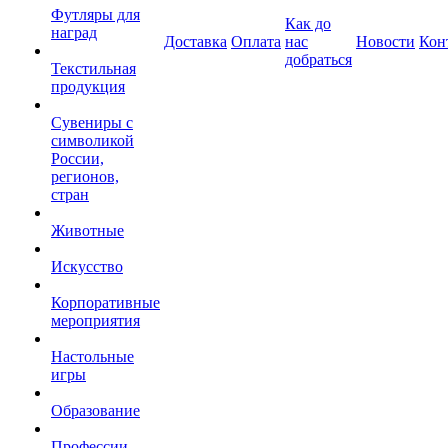
Футляры для
Как до
наград
Доставка
Оплата
нас
Новости
Кон
добраться
Текстильная
продукция
Сувениры с
символикой
России,
регионов,
стран
Животные
Искусство
Корпоративные
мероприятия
Настольные
игры
Образование
Профессии