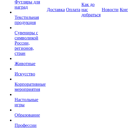
Футляры для
Как до
наград
Доставка
Оплата
нас
Новости
Кон
добраться
Текстильная
продукция
Сувениры с
символикой
России,
регионов,
стран
Животные
Искусство
Корпоративные
мероприятия
Настольные
игры
Образование
Профессии