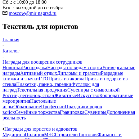
Сб..: с 10:00 до 18:00
Вск..: выходной до сентября
moscow@mir-nagrad.ru
Текстиль для юристов
Главная
-
Каталог
-
Награды для поощрения сотрудников
Новинки
Распродажа
Награды по видам спорта
Универсальные
награды
Активный отдых
Дипломы и грамоты
Разрядные
книжки и значки
ГТО
Призы из акрила
Призы и подарки из
стекла
Плакетки, панно, тарелки
Футляры для
наград
Текстильная продукция
Сувениры с символикой
России, регионов, стран
Животные
Искусство
Корпоративные
мероприятия
Настольные
игры
Образование
Профессии
Праздники родов
войск
Семейные торжества
Гравировка
Сувениры
Дополненная
реальность
-
Награды для юристов и адвокатов
Медицина
Полиция
МЧС
Строители
Торговля
Финансы и