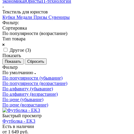
экономика
Юристы
IT-технологии
-
Текстиль для юристов
Кубки
Медали
Призы
Сувениры
Фильтр:
Сортировка
По популярности (возрастание)
Тип товара
Другое (
3
)
Показать
Сбросить
Фильтр
По умолчанию
По популярности (убывание)
По популярности (возрастание)
По алфавиту (убывание)
По алфавиту (возрастание)
По цене (убывание)
По цене (возрастание)
Быстрый просмотр
Футболка - EK3
Есть в наличии
от
1 649 руб.