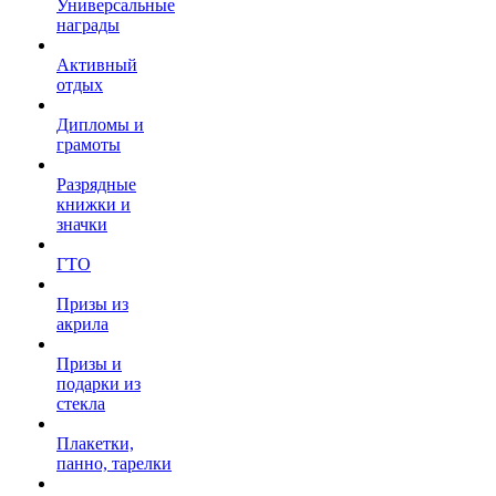
Универсальные
награды
Активный
отдых
Дипломы и
грамоты
Разрядные
книжки и
значки
ГТО
Призы из
акрила
Призы и
подарки из
стекла
Плакетки,
панно, тарелки