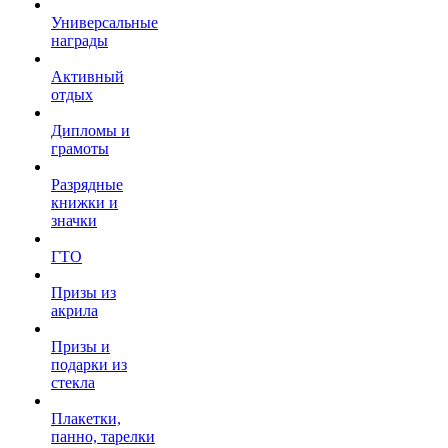
Универсальные
награды
Активный
отдых
Дипломы и
грамоты
Разрядные
книжки и
значки
ГТО
Призы из
акрила
Призы и
подарки из
стекла
Плакетки,
панно, тарелки