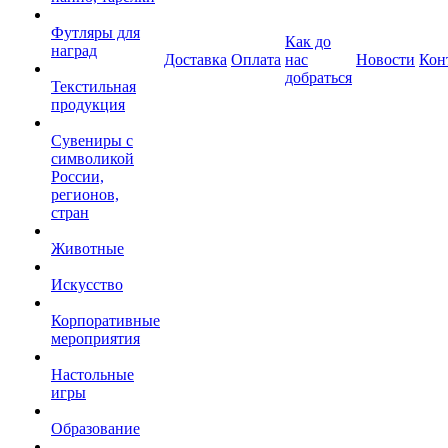
Футляры для
Как до
наград
Доставка
Оплата
нас
Новости
Кон
добраться
Текстильная
продукция
Сувениры с
символикой
России,
регионов,
стран
Животные
Искусство
Корпоративные
мероприятия
Настольные
игры
Образование