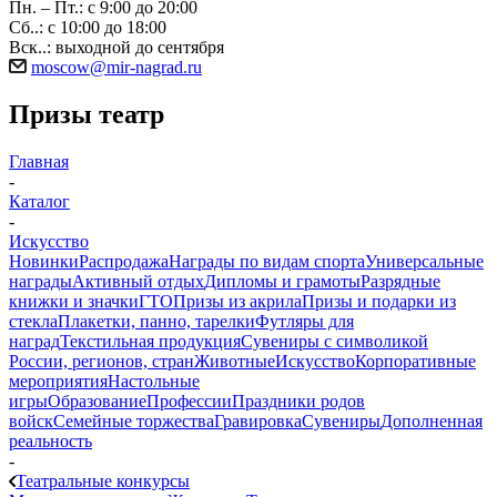
Пн. – Пт.: с 9:00 до 20:00
Сб..: с 10:00 до 18:00
Вск..: выходной до сентября
moscow@mir-nagrad.ru
Призы театр
Главная
-
Каталог
-
Искусство
Новинки
Распродажа
Награды по видам спорта
Универсальные
награды
Активный отдых
Дипломы и грамоты
Разрядные
книжки и значки
ГТО
Призы из акрила
Призы и подарки из
стекла
Плакетки, панно, тарелки
Футляры для
наград
Текстильная продукция
Сувениры с символикой
России, регионов, стран
Животные
Искусство
Корпоративные
мероприятия
Настольные
игры
Образование
Профессии
Праздники родов
войск
Семейные торжества
Гравировка
Сувениры
Дополненная
реальность
-
Театральные конкурсы