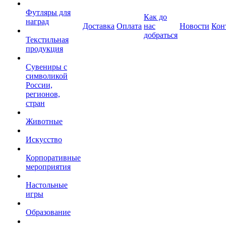
Футляры для
Как до
наград
Доставка
Оплата
нас
Новости
Кон
добраться
Текстильная
продукция
Сувениры с
символикой
России,
регионов,
стран
Животные
Искусство
Корпоративные
мероприятия
Настольные
игры
Образование