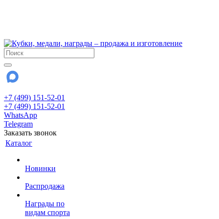
!!! Внимание !!!
6 и 7 августа - магазин работает до 18:00
15 августа - выходной
До сентября Воскресенье - выходной день.
+7 (499) 151-52-01
+7 (499) 151-52-01
WhatsApp
Telegram
Заказать звонок
Каталог
Новинки
Распродажа
Награды по
видам спорта