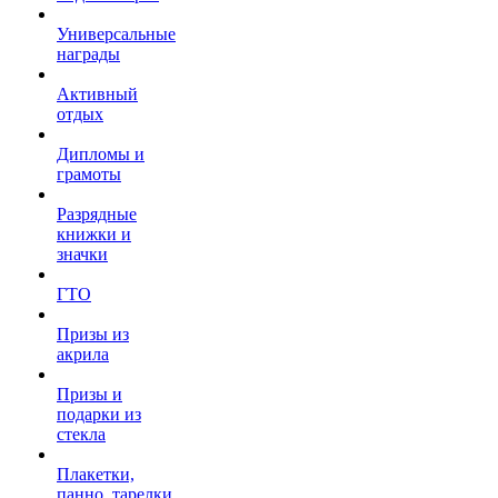
Универсальные
награды
Активный
отдых
Дипломы и
грамоты
Разрядные
книжки и
значки
ГТО
Призы из
акрила
Призы и
подарки из
стекла
Плакетки,
панно, тарелки