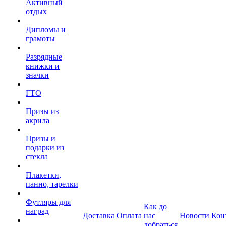
Активный
отдых
Дипломы и
грамоты
Разрядные
книжки и
значки
ГТО
Призы из
акрила
Призы и
подарки из
стекла
Плакетки,
панно, тарелки
Футляры для
Как до
наград
Доставка
Оплата
нас
Новости
Кон
добраться