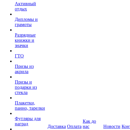
Активный
отдых
Дипломы и
грамоты
Разрядные
книжки и
значки
ГТО
Призы из
акрила
Призы и
подарки из
стекла
Плакетки,
панно, тарелки
Футляры для
Как до
наград
Доставка
Оплата
нас
Новости
Кон