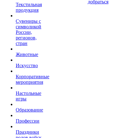
добраться
Текстильная
продукция
Сувениры с
символикой
России,
регионов,
стран
Животные
Искусство
Корпоративные
мероприятия
Настольные
игры
Образование
Профессии
Праздники
родов войск