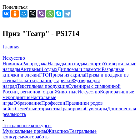
Поделиться
Приз "Театр" - PS1714
Главная
-
Искусство
Новинки
Распродажа
Награды по видам спорта
Универсальные
награды
Активный отдых
Дипломы и грамоты
Разрядные
книжки и значки
ГТО
Призы из акрила
Призы и подарки из
стекла
Плакетки, панно, тарелки
Футляры для
наград
Текстильная продукция
Сувениры с символикой
России, регионов, стран
Животные
Искусство
Корпоративные
мероприятия
Настольные
игры
Образование
Профессии
Праздники родов
войск
Семейные торжества
Гравировка
Сувениры
Дополненная
реальность
-
Театральные конкурсы
Музыкальные призы
Живопись
Театральные
конкурсы
Фотоработы