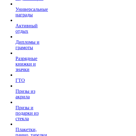
Универсальные
награды
Активный
отдых
Дипломы и
грамоты
Разрядные
книжки и
значки
ГТО
Призы из
акрила
Призы и
подарки из
стекла
Плакетки,
панно, тарелки