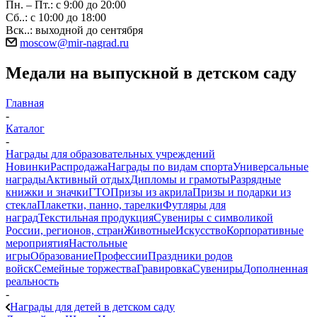
Пн. – Пт.: с 9:00 до 20:00
Сб..: с 10:00 до 18:00
Вск..: выходной до сентября
moscow@mir-nagrad.ru
Медали на выпускной в детском саду
Главная
-
Каталог
-
Награды для образовательных учреждений
Новинки
Распродажа
Награды по видам спорта
Универсальные
награды
Активный отдых
Дипломы и грамоты
Разрядные
книжки и значки
ГТО
Призы из акрила
Призы и подарки из
стекла
Плакетки, панно, тарелки
Футляры для
наград
Текстильная продукция
Сувениры с символикой
России, регионов, стран
Животные
Искусство
Корпоративные
мероприятия
Настольные
игры
Образование
Профессии
Праздники родов
войск
Семейные торжества
Гравировка
Сувениры
Дополненная
реальность
-
Награды для детей в детском саду