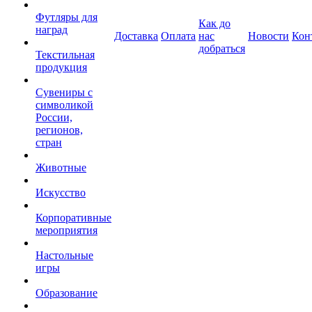
Футляры для
Как до
наград
Доставка
Оплата
нас
Новости
Кон
добраться
Текстильная
продукция
Сувениры с
символикой
России,
регионов,
стран
Животные
Искусство
Корпоративные
мероприятия
Настольные
игры
Образование