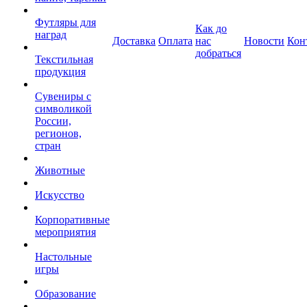
Футляры для
Как до
наград
Доставка
Оплата
нас
Новости
Кон
добраться
Текстильная
продукция
Сувениры с
символикой
России,
регионов,
стран
Животные
Искусство
Корпоративные
мероприятия
Настольные
игры
Образование