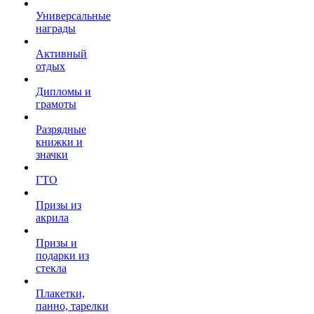
Универсальные
награды
Активный
отдых
Дипломы и
грамоты
Разрядные
книжки и
значки
ГТО
Призы из
акрила
Призы и
подарки из
стекла
Плакетки,
панно, тарелки