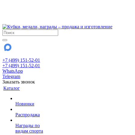
!!! Внимание !!!
6 и 7 августа - магазин работает до 18:00
15 августа - выходной
До сентября Воскресенье - выходной день.
+7 (499) 151-52-01
+7 (499) 151-52-01
WhatsApp
Telegram
Заказать звонок
Каталог
Новинки
Распродажа
Награды по
видам спорта