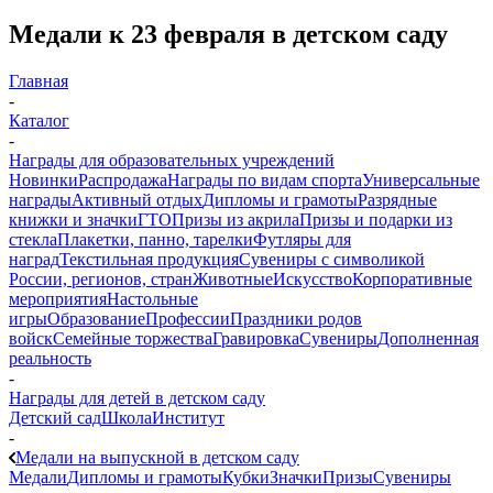
Медали к 23 февраля в детском саду
Главная
-
Каталог
-
Награды для образовательных учреждений
Новинки
Распродажа
Награды по видам спорта
Универсальные
награды
Активный отдых
Дипломы и грамоты
Разрядные
книжки и значки
ГТО
Призы из акрила
Призы и подарки из
стекла
Плакетки, панно, тарелки
Футляры для
наград
Текстильная продукция
Сувениры с символикой
России, регионов, стран
Животные
Искусство
Корпоративные
мероприятия
Настольные
игры
Образование
Профессии
Праздники родов
войск
Семейные торжества
Гравировка
Сувениры
Дополненная
реальность
-
Награды для детей в детском саду
Детский сад
Школа
Институт
-
Медали на выпускной в детском саду
Медали
Дипломы и грамоты
Кубки
Значки
Призы
Сувениры