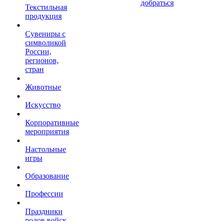
добраться
Текстильная
продукция
Сувениры с
символикой
России,
регионов,
стран
Животные
Искусство
Корпоративные
мероприятия
Настольные
игры
Образование
Профессии
Праздники
родов войск