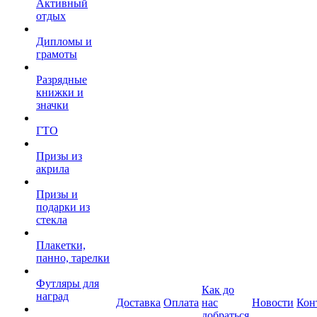
Активный
отдых
Дипломы и
грамоты
Разрядные
книжки и
значки
ГТО
Призы из
акрила
Призы и
подарки из
стекла
Плакетки,
панно, тарелки
Футляры для
Как до
наград
Доставка
Оплата
нас
Новости
Кон
добраться