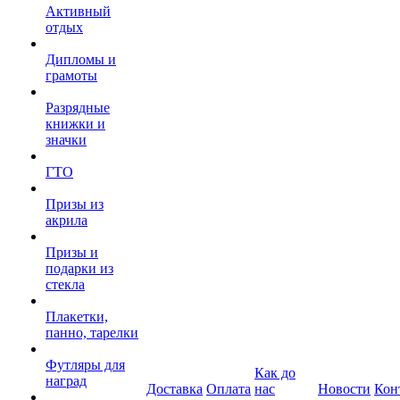
Активный
отдых
Дипломы и
грамоты
Разрядные
книжки и
значки
ГТО
Призы из
акрила
Призы и
подарки из
стекла
Плакетки,
панно, тарелки
Футляры для
Как до
наград
Доставка
Оплата
нас
Новости
Кон