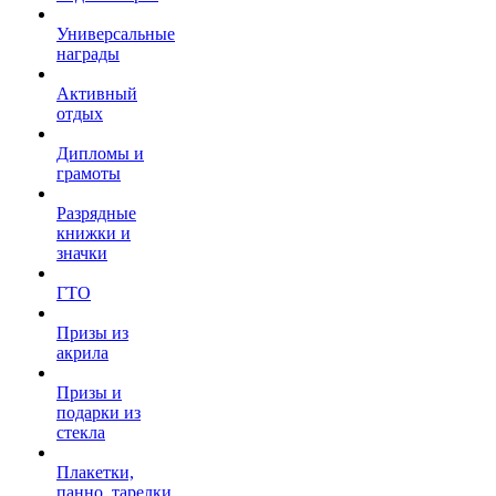
Универсальные
награды
Активный
отдых
Дипломы и
грамоты
Разрядные
книжки и
значки
ГТО
Призы из
акрила
Призы и
подарки из
стекла
Плакетки,
панно, тарелки