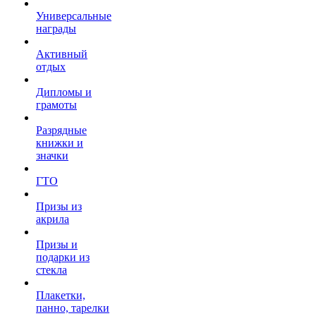
Универсальные
награды
Активный
отдых
Дипломы и
грамоты
Разрядные
книжки и
значки
ГТО
Призы из
акрила
Призы и
подарки из
стекла
Плакетки,
панно, тарелки