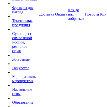
Футляры для
Как до
наград
Доставка
Оплата
нас
Новости
Кон
добраться
Текстильная
продукция
Сувениры с
символикой
России,
регионов,
стран
Животные
Искусство
Корпоративные
мероприятия
Настольные
игры
Образование