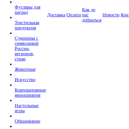
Футляры для
Как до
наград
Доставка
Оплата
нас
Новости
Кон
добраться
Текстильная
продукция
Сувениры с
символикой
России,
регионов,
стран
Животные
Искусство
Корпоративные
мероприятия
Настольные
игры
Образование