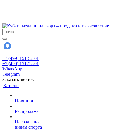
!!! Внимание !!!
6 и 7 августа - магазин работает до 18:00
15 августа - выходной
До сентября Воскресенье - выходной день.
+7 (499) 151-52-01
+7 (499) 151-52-01
WhatsApp
Telegram
Заказать звонок
Каталог
Новинки
Распродажа
Награды по
видам спорта