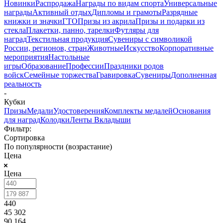
Новинки
Распродажа
Награды по видам спорта
Универсальные
награды
Активный отдых
Дипломы и грамоты
Разрядные
книжки и значки
ГТО
Призы из акрила
Призы и подарки из
стекла
Плакетки, панно, тарелки
Футляры для
наград
Текстильная продукция
Сувениры с символикой
России, регионов, стран
Животные
Искусство
Корпоративные
мероприятия
Настольные
игры
Образование
Профессии
Праздники родов
войск
Семейные торжества
Гравировка
Сувениры
Дополненная
реальность
-
Кубки
Призы
Медали
Удостоверения
Комплекты медалей
Основания
для наград
Колодки
Ленты
Вкладыши
Фильтр:
Сортировка
По популярности (возрастание)
Цена
Цена
440
45 302
90 164