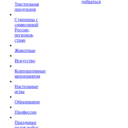
добраться
Текстильная
продукция
Сувениры с
символикой
России,
регионов,
стран
Животные
Искусство
Корпоративные
мероприятия
Настольные
игры
Образование
Профессии
Праздники
родов войск