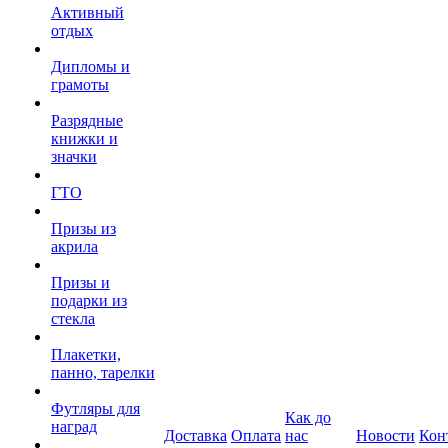
Активный
отдых
Дипломы и
грамоты
Разрядные
книжки и
значки
ГТО
Призы из
акрила
Призы и
подарки из
стекла
Плакетки,
панно, тарелки
Футляры для
Как до
наград
Доставка
Оплата
нас
Новости
Кон