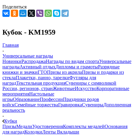
Поделиться
Кубок - KM1959
Главная
-
Универсальные награды
Новинки
Распродажа
Награды по видам спорта
Универсальные
награды
Активный отдых
Дипломы и грамоты
Разрядные
книжки и значки
ГТО
Призы из акрила
Призы и подарки из
стекла
Плакетки, панно, тарелки
Футляры для
наград
Текстильная продукция
Сувениры с символикой
России, регионов, стран
Животные
Искусство
Корпоративные
мероприятия
Настольные
игры
Образование
Профессии
Праздники родов
войск
Семейные торжества
Гравировка
Сувениры
Дополненная
реальность
-
Кубки
Призы
Медали
Удостоверения
Комплекты медалей
Основания
для наград
Колодки
Ленты
Вкладыши