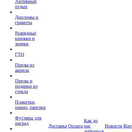
Активный
отдых
Дипломы и
грамоты
Разрядные
книжки и
значки
ГТО
Призы из
акрила
Призы и
подарки из
стекла
Плакетки,
панно, тарелки
Футляры для
Как до
наград
Доставка
Оплата
нас
Новости
Кон
добраться