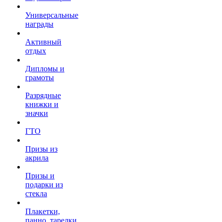
Универсальные
награды
Активный
отдых
Дипломы и
грамоты
Разрядные
книжки и
значки
ГТО
Призы из
акрила
Призы и
подарки из
стекла
Плакетки,
панно, тарелки