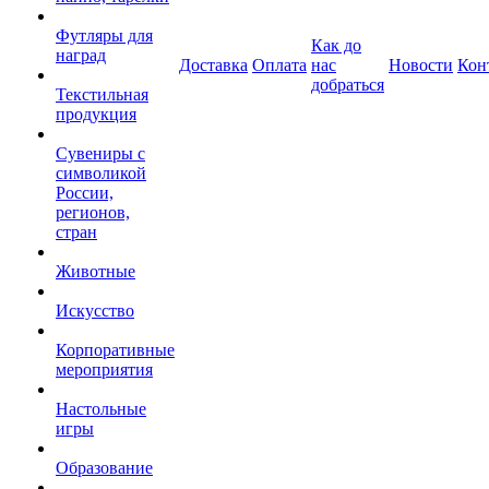
Футляры для
Как до
наград
Доставка
Оплата
нас
Новости
Кон
добраться
Текстильная
продукция
Сувениры с
символикой
России,
регионов,
стран
Животные
Искусство
Корпоративные
мероприятия
Настольные
игры
Образование