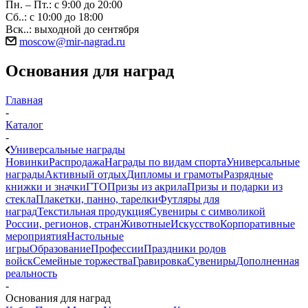
Пн. – Пт.: с 9:00 до 20:00
Сб..: с 10:00 до 18:00
Вск..: выходной до сентября
moscow@mir-nagrad.ru
Основания для наград
Главная
-
Каталог
-
Универсальные награды
Новинки
Распродажа
Награды по видам спорта
Универсальные
награды
Активный отдых
Дипломы и грамоты
Разрядные
книжки и значки
ГТО
Призы из акрила
Призы и подарки из
стекла
Плакетки, панно, тарелки
Футляры для
наград
Текстильная продукция
Сувениры с символикой
России, регионов, стран
Животные
Искусство
Корпоративные
мероприятия
Настольные
игры
Образование
Профессии
Праздники родов
войск
Семейные торжества
Гравировка
Сувениры
Дополненная
реальность
-
Основания для наград