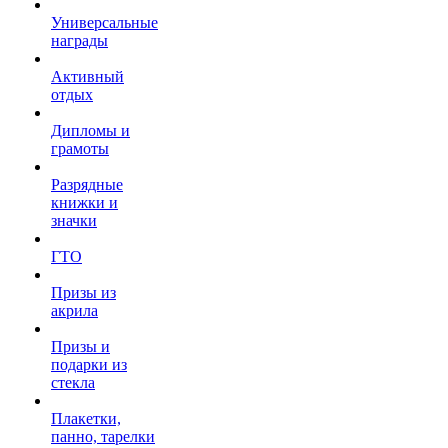
Универсальные
награды
Активный
отдых
Дипломы и
грамоты
Разрядные
книжки и
значки
ГТО
Призы из
акрила
Призы и
подарки из
стекла
Плакетки,
панно, тарелки