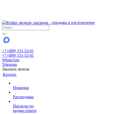
!!! Внимание !!!
6 и 7 августа - магазин работает до 18:00
15 августа - выходной
До сентября Воскресенье - выходной день.
+7 (499) 151-52-01
+7 (499) 151-52-01
WhatsApp
Telegram
Заказать звонок
Каталог
Новинки
Распродажа
Награды по
видам спорта