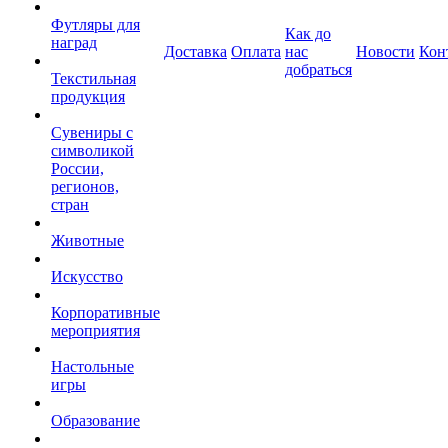
Футляры для
Как до
наград
Доставка
Оплата
нас
Новости
Кон
добраться
Текстильная
продукция
Сувениры с
символикой
России,
регионов,
стран
Животные
Искусство
Корпоративные
мероприятия
Настольные
игры
Образование