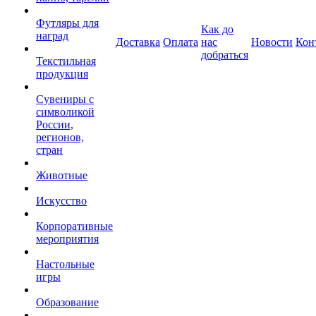
Футляры для
Как до
наград
Доставка
Оплата
нас
Новости
Кон
добраться
Текстильная
продукция
Сувениры с
символикой
России,
регионов,
стран
Животные
Искусство
Корпоративные
мероприятия
Настольные
игры
Образование