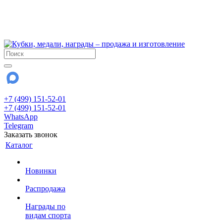
!!! Внимание !!!
6 и 7 августа - магазин работает до 18:00
15 августа - выходной
До сентября Воскресенье - выходной день.
+7 (499) 151-52-01
+7 (499) 151-52-01
WhatsApp
Telegram
Заказать звонок
Каталог
Новинки
Распродажа
Награды по
видам спорта