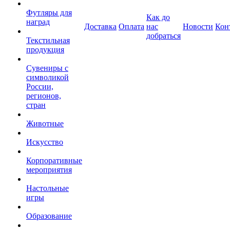
Футляры для
Как до
наград
Доставка
Оплата
нас
Новости
Кон
добраться
Текстильная
продукция
Сувениры с
символикой
России,
регионов,
стран
Животные
Искусство
Корпоративные
мероприятия
Настольные
игры
Образование