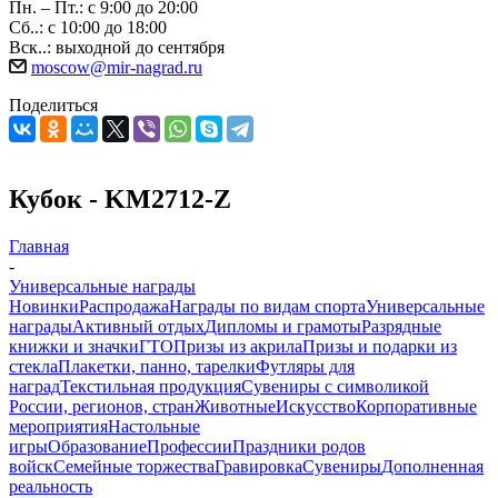
Пн. – Пт.: с 9:00 до 20:00
Сб..: с 10:00 до 18:00
Вск..: выходной до сентября
moscow@mir-nagrad.ru
Поделиться
Кубок - KM2712-Z
Главная
-
Универсальные награды
Новинки
Распродажа
Награды по видам спорта
Универсальные
награды
Активный отдых
Дипломы и грамоты
Разрядные
книжки и значки
ГТО
Призы из акрила
Призы и подарки из
стекла
Плакетки, панно, тарелки
Футляры для
наград
Текстильная продукция
Сувениры с символикой
России, регионов, стран
Животные
Искусство
Корпоративные
мероприятия
Настольные
игры
Образование
Профессии
Праздники родов
войск
Семейные торжества
Гравировка
Сувениры
Дополненная
реальность