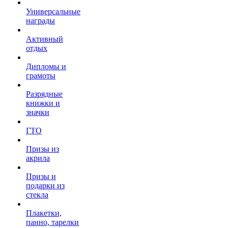
Универсальные
награды
Активный
отдых
Дипломы и
грамоты
Разрядные
книжки и
значки
ГТО
Призы из
акрила
Призы и
подарки из
стекла
Плакетки,
панно, тарелки