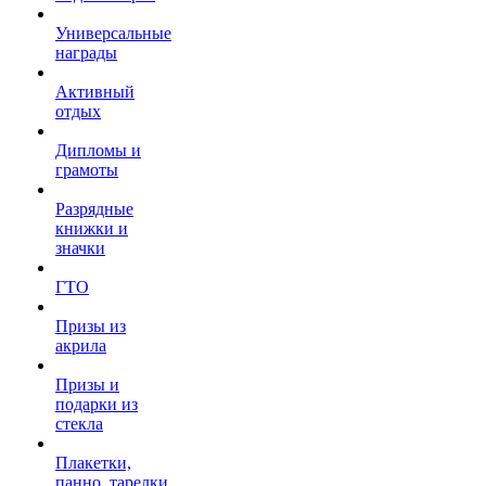
Универсальные
награды
Активный
отдых
Дипломы и
грамоты
Разрядные
книжки и
значки
ГТО
Призы из
акрила
Призы и
подарки из
стекла
Плакетки,
панно, тарелки