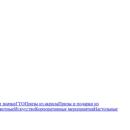
 значки
ГТО
Призы из акрила
Призы и подарки из
вотные
Искусство
Корпоративные мероприятия
Настольные