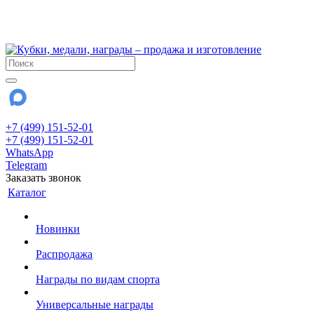
!!! Внимание !!!
28 июля и 3 августа - магазин работает до 18:00
До сентября Воскресенье - выходной день.
+7 (499) 151-52-01
+7 (499) 151-52-01
WhatsApp
Telegram
Заказать звонок
Каталог
Новинки
Распродажа
Награды по видам спорта
Универсальные награды