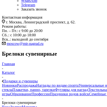
WhatsApp
Telegram
Заказать звонок
Контактная информация
г. Москва, Ленинградский проспект, д. 62.
Режим работы:
Пн. – Пт.: с 9:00 до 20:00
Сб..: с 10:00 до 18:00
Вск..: выходной до сентября
moscow@mir-nagrad.ru
Брелоки сувенирные
Главная
-
Каталог
-
Подарки и сувениры
Новинки
Распродажа
Награды по видам спорта
Универсальные 
стекла
Плакетки, панно, тарелки
Футляры для наград
Текстильна
игры
Образование
Профессии
Праздники родов войск
Семейные 
-
Брелоки сувенирные
Часы
Значки
Магниты