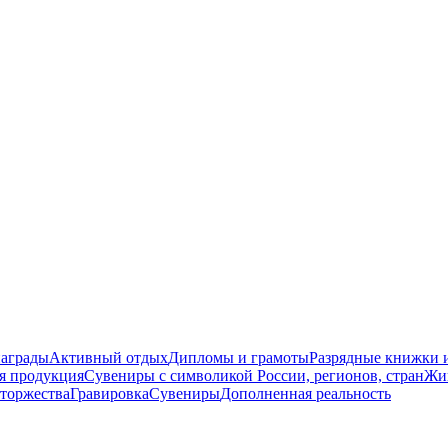
награды
Активный отдых
Дипломы и грамоты
Разрядные книжки и
я продукция
Сувениры с символикой России, регионов, стран
Жи
торжества
Гравировка
Сувениры
Дополненная реальность