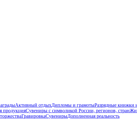
награды
Активный отдых
Дипломы и грамоты
Разрядные книжки и
я продукция
Сувениры с символикой России, регионов, стран
Жи
торжества
Гравировка
Сувениры
Дополненная реальность