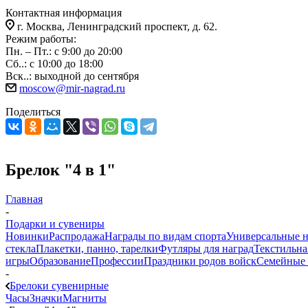
Контактная информация
г. Москва, Ленинградский проспект, д. 62.
Режим работы:
Пн. – Пт.: с 9:00 до 20:00
Сб..: с 10:00 до 18:00
Вск..: выходной до сентября
moscow@mir-nagrad.ru
Поделиться
Брелок "4 в 1"
Главная
-
Подарки и сувениры
Новинки
Распродажа
Награды по видам спорта
Универсальные 
стекла
Плакетки, панно, тарелки
Футляры для наград
Текстильна
игры
Образование
Профессии
Праздники родов войск
Семейные 
-
Брелоки сувенирные
Часы
Значки
Магниты