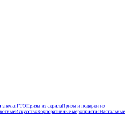
 значки
ГТО
Призы из акрила
Призы и подарки из
вотные
Искусство
Корпоративные мероприятия
Настольные