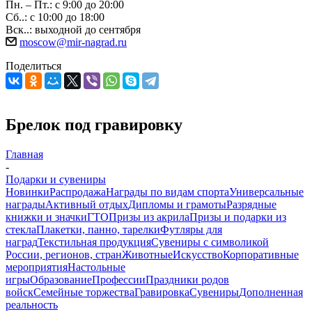
Пн. – Пт.: с 9:00 до 20:00
Сб..: с 10:00 до 18:00
Вск..: выходной до сентября
moscow@mir-nagrad.ru
Поделиться
Брелок под гравировку
Главная
-
Подарки и сувениры
Новинки
Распродажа
Награды по видам спорта
Универсальные
награды
Активный отдых
Дипломы и грамоты
Разрядные
книжки и значки
ГТО
Призы из акрила
Призы и подарки из
стекла
Плакетки, панно, тарелки
Футляры для
наград
Текстильная продукция
Сувениры с символикой
России, регионов, стран
Животные
Искусство
Корпоративные
мероприятия
Настольные
игры
Образование
Профессии
Праздники родов
войск
Семейные торжества
Гравировка
Сувениры
Дополненная
реальность