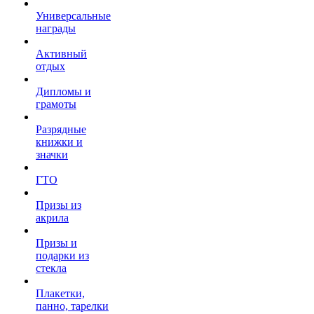
Универсальные
награды
Активный
отдых
Дипломы и
грамоты
Разрядные
книжки и
значки
ГТО
Призы из
акрила
Призы и
подарки из
стекла
Плакетки,
панно, тарелки