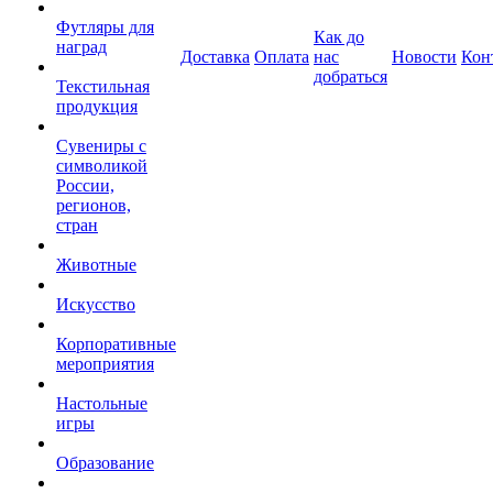
Футляры для
Как до
наград
Доставка
Оплата
нас
Новости
Кон
добраться
Текстильная
продукция
Сувениры с
символикой
России,
регионов,
стран
Животные
Искусство
Корпоративные
мероприятия
Настольные
игры
Образование