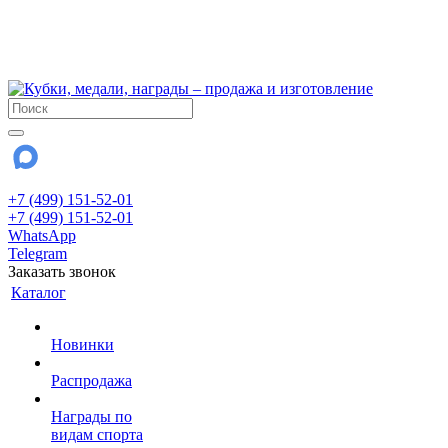
!!! Внимание !!!
6 и 7 августа - магазин работает до 18:00
15 августа - выходной
До сентября Воскресенье - выходной день.
+7 (499) 151-52-01
+7 (499) 151-52-01
WhatsApp
Telegram
Заказать звонок
Каталог
Новинки
Распродажа
Награды по
видам спорта