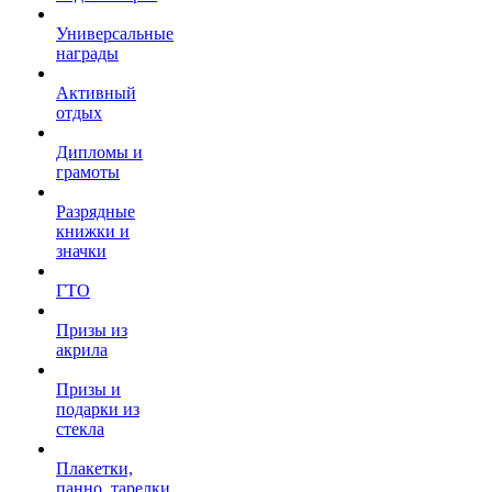
Универсальные
награды
Активный
отдых
Дипломы и
грамоты
Разрядные
книжки и
значки
ГТО
Призы из
акрила
Призы и
подарки из
стекла
Плакетки,
панно, тарелки