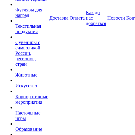
Футляры для
Как до
наград
Доставка
Оплата
нас
Новости
Кон
добраться
Текстильная
продукция
Сувениры с
символикой
России,
регионов,
стран
Животные
Искусство
Корпоративные
мероприятия
Настольные
игры
Образование