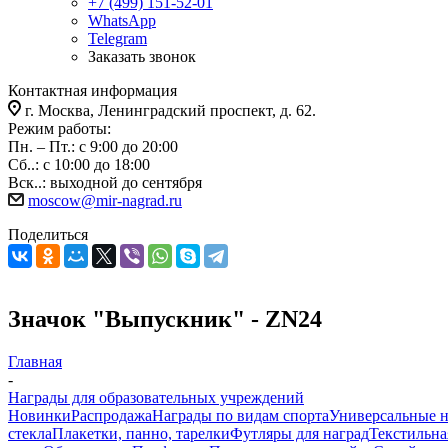
+7 (499) 151-52-01
WhatsApp
Telegram
Заказать звонок
Контактная информация
г. Москва, Ленинградский проспект, д. 62.
Режим работы:
Пн. – Пт.: с 9:00 до 20:00
Сб..: с 10:00 до 18:00
Вск..: выходной до сентября
moscow@mir-nagrad.ru
Поделиться
Значок "Выпускник" - ZN24
Главная
-
Награды для образовательных учреждений
Новинки
Распродажа
Награды по видам спорта
Универсальные 
стекла
Плакетки, панно, тарелки
Футляры для наград
Текстильна