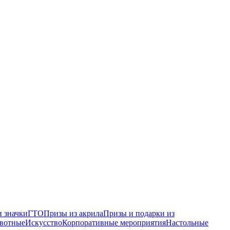
 значки
ГТО
Призы из акрила
Призы и подарки из
вотные
Искусство
Корпоративные мероприятия
Настольные