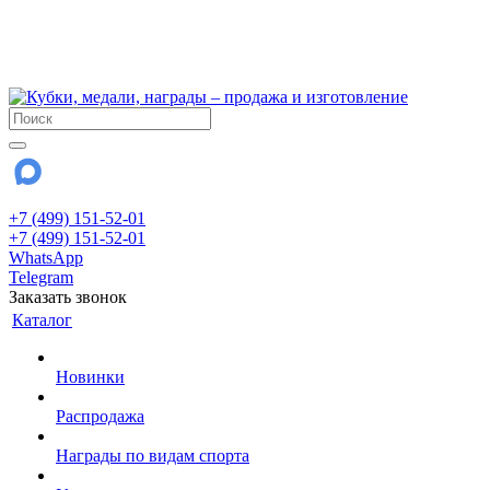
!!! Внимание !!!
6 и 7 августа - магазин работает до 18:00
15 августа - выходной
До сентября Воскресенье - выходной день.
+7 (499) 151-52-01
+7 (499) 151-52-01
WhatsApp
Telegram
Заказать звонок
Каталог
Новинки
Распродажа
Награды по видам спорта