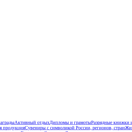
награды
Активный отдых
Дипломы и грамоты
Разрядные книжки и
я продукция
Сувениры с символикой России, регионов, стран
Жи