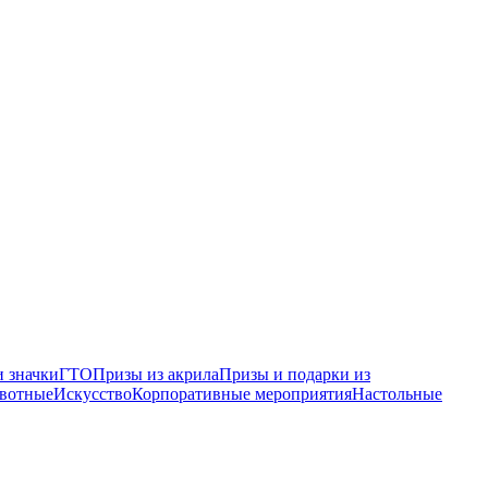
 значки
ГТО
Призы из акрила
Призы и подарки из
вотные
Искусство
Корпоративные мероприятия
Настольные