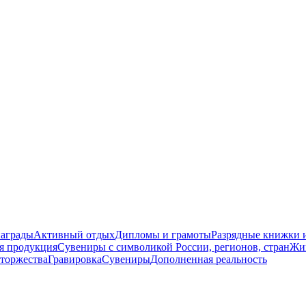
награды
Активный отдых
Дипломы и грамоты
Разрядные книжки и
я продукция
Сувениры с символикой России, регионов, стран
Жи
торжества
Гравировка
Сувениры
Дополненная реальность