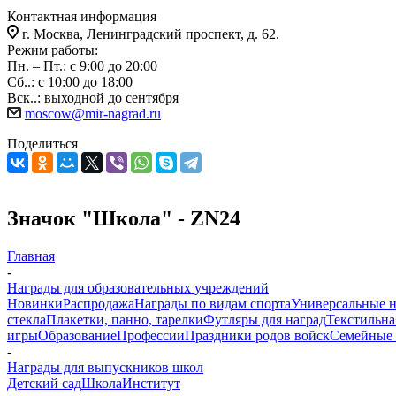
Контактная информация
г. Москва, Ленинградский проспект, д. 62.
Режим работы:
Пн. – Пт.: с 9:00 до 20:00
Сб..: с 10:00 до 18:00
Вск..: выходной до сентября
moscow@mir-nagrad.ru
Поделиться
Значок "Школа" - ZN24
Главная
-
Награды для образовательных учреждений
Новинки
Распродажа
Награды по видам спорта
Универсальные 
стекла
Плакетки, панно, тарелки
Футляры для наград
Текстильна
игры
Образование
Профессии
Праздники родов войск
Семейные 
-
Награды для выпускников школ
Детский сад
Школа
Институт