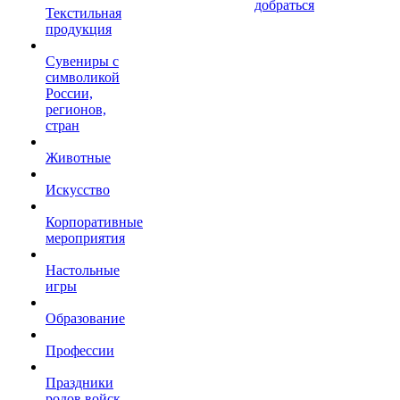
добраться
Текстильная
продукция
Сувениры с
символикой
России,
регионов,
стран
Животные
Искусство
Корпоративные
мероприятия
Настольные
игры
Образование
Профессии
Праздники
родов войск