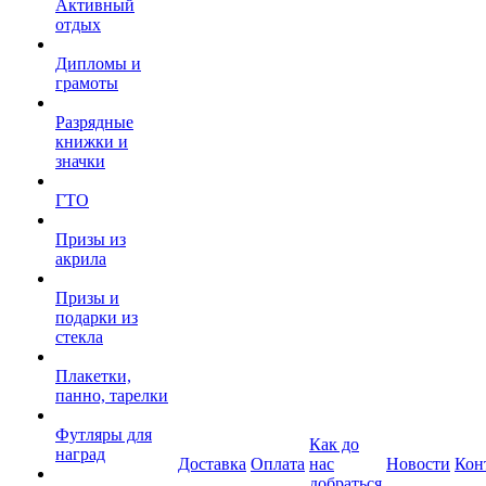
Активный
отдых
Дипломы и
грамоты
Разрядные
книжки и
значки
ГТО
Призы из
акрила
Призы и
подарки из
стекла
Плакетки,
панно, тарелки
Футляры для
Как до
наград
Доставка
Оплата
нас
Новости
Кон
добраться