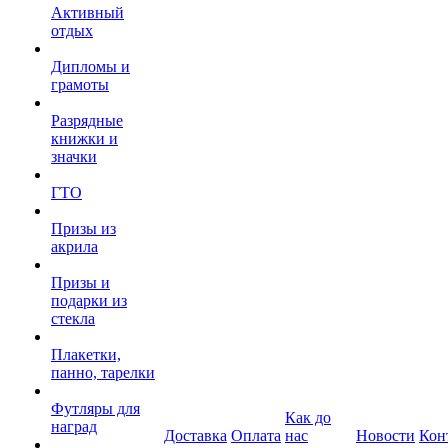
Активный
отдых
Дипломы и
грамоты
Разрядные
книжки и
значки
ГТО
Призы из
акрила
Призы и
подарки из
стекла
Плакетки,
панно, тарелки
Футляры для
Как до
наград
Доставка
Оплата
нас
Новости
Кон