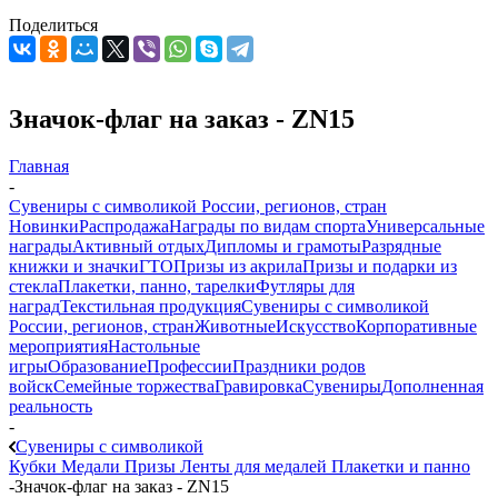
Поделиться
Значок-флаг на заказ - ZN15
Главная
-
Сувениры с символикой России, регионов, стран
Новинки
Распродажа
Награды по видам спорта
Универсальные
награды
Активный отдых
Дипломы и грамоты
Разрядные
книжки и значки
ГТО
Призы из акрила
Призы и подарки из
стекла
Плакетки, панно, тарелки
Футляры для
наград
Текстильная продукция
Сувениры с символикой
России, регионов, стран
Животные
Искусство
Корпоративные
мероприятия
Настольные
игры
Образование
Профессии
Праздники родов
войск
Семейные торжества
Гравировка
Сувениры
Дополненная
реальность
-
Сувениры с символикой
Кубки
Медали
Призы
Ленты для медалей
Плакетки и панно
-
Значок-флаг на заказ - ZN15