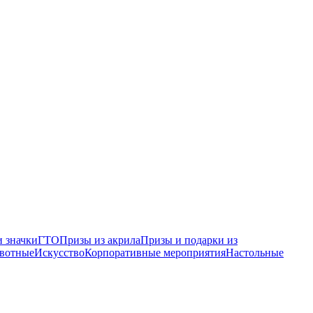
 значки
ГТО
Призы из акрила
Призы и подарки из
вотные
Искусство
Корпоративные мероприятия
Настольные