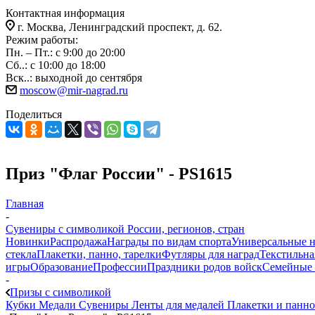
Контактная информация
г. Москва, Ленинградский проспект, д. 62.
Режим работы:
Пн. – Пт.: с 9:00 до 20:00
Сб..: с 10:00 до 18:00
Вск..: выходной до сентября
moscow@mir-nagrad.ru
Поделиться
Приз "Флаг России" - PS1615
Главная
-
Сувениры с символикой России, регионов, стран
Новинки
Распродажа
Награды по видам спорта
Универсальные 
стекла
Плакетки, панно, тарелки
Футляры для наград
Текстильна
игры
Образование
Профессии
Праздники родов войск
Семейные 
-
Призы с символикой
Кубки
Медали
Сувениры
Ленты для медалей
Плакетки и панно