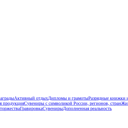
награды
Активный отдых
Дипломы и грамоты
Разрядные книжки и
я продукция
Сувениры с символикой России, регионов, стран
Жи
торжества
Гравировка
Сувениры
Дополненная реальность