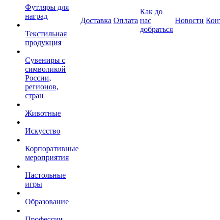
Футляры для
Как до
наград
Доставка
Оплата
нас
Новости
Кон
добраться
Текстильная
продукция
Сувениры с
символикой
России,
регионов,
стран
Животные
Искусство
Корпоративные
мероприятия
Настольные
игры
Образование
Профессии