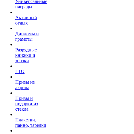
Универсальные
награды
Активный
отдых
Дипломы и
грамоты
Разрядные
книжки и
значки
ГТО
Призы из
акрила
Призы и
подарки из
стекла
Плакетки,
панно, тарелки