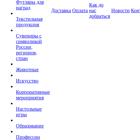
Футляры для
Как до
наград
Доставка
Оплата
нас
Новости
Кон
добраться
Текстильная
продукция
Сувениры с
символикой
России,
регионов,
стран
Животные
Искусство
Корпоративные
мероприятия
Настольные
игры
Образование
Профессии