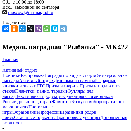
Сб..: с 10:00 до 18:00
Вск..: выходной до сентября
moscow@mir-nagrad.ru
Поделиться
Медаль наградная "Рыбалка" - MK422
Главная
-
Активный отдых
Новинки
Распродажа
Награды по видам спорта
Универсальные
награды
Активный отдых
Дипломы и грамоты
Разрядные
книжки и значки
ГТО
Призы из акрила
Призы и подарки из
стекла
Плакетки, панно, тарелки
Футляры для
наград
Текстильная продукция
Сувениры с символикой
России, регионов, стран
Животные
Искусство
Корпоративные
мероприятия
Настольные
игры
Образование
Профессии
Праздники родов
войск
Семейные торжества
Гравировка
Сувениры
Дополненная
реальность
-