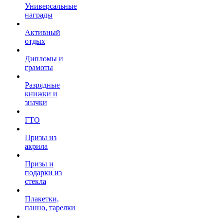
Универсальные
награды
Активный
отдых
Дипломы и
грамоты
Разрядные
книжки и
значки
ГТО
Призы из
акрила
Призы и
подарки из
стекла
Плакетки,
панно, тарелки