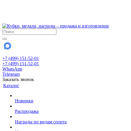
!!! Внимание !!!
6 и 7 августа - магазин работает до 18:00
15 августа - выходной
До сентября Воскресенье - выходной день.
+7 (499) 151-52-01
+7 (499) 151-52-01
WhatsApp
Telegram
Заказать звонок
Каталог
Новинки
Распродажа
Награды по видам спорта