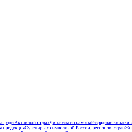
награды
Активный отдых
Дипломы и грамоты
Разрядные книжки и
я продукция
Сувениры с символикой России, регионов, стран
Жи