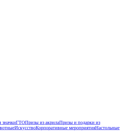
 значки
ГТО
Призы из акрила
Призы и подарки из
вотные
Искусство
Корпоративные мероприятия
Настольные