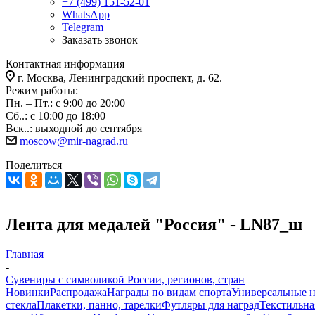
+7 (499) 151-52-01
WhatsApp
Telegram
Заказать звонок
Контактная информация
г. Москва, Ленинградский проспект, д. 62.
Режим работы:
Пн. – Пт.: с 9:00 до 20:00
Сб..: с 10:00 до 18:00
Вск..: выходной до сентября
moscow@mir-nagrad.ru
Поделиться
Лента для медалей "Россия" - LN87_ш
Главная
-
Сувениры с символикой России, регионов, стран
Новинки
Распродажа
Награды по видам спорта
Универсальные 
стекла
Плакетки, панно, тарелки
Футляры для наград
Текстильна