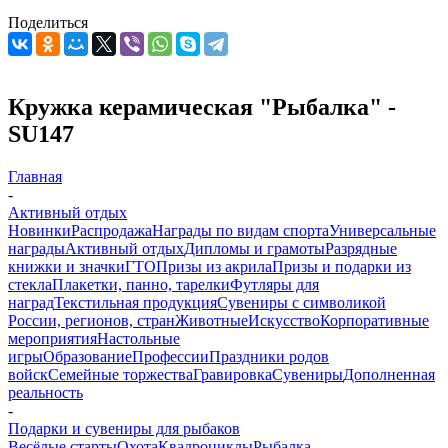
Поделиться
Кружка керамическая "Рыбалка" -
SU147
Главная
-
Активный отдых
Новинки
Распродажа
Награды по видам спорта
Универсальные
награды
Активный отдых
Дипломы и грамоты
Разрядные
книжки и значки
ГТО
Призы из акрила
Призы и подарки из
стекла
Плакетки, панно, тарелки
Футляры для
наград
Текстильная продукция
Сувениры с символикой
России, регионов, стран
Животные
Искусство
Корпоративные
мероприятия
Настольные
игры
Образование
Профессии
Праздники родов
войск
Семейные торжества
Гравировка
Сувениры
Дополненная
реальность
-
Подарки и сувениры для рыбаков
Весёлые старты
Охота
Квадроциклы
Рыбалка