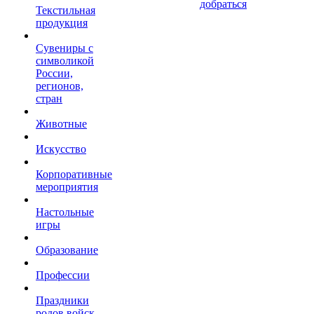
добраться
Текстильная
продукция
Сувениры с
символикой
России,
регионов,
стран
Животные
Искусство
Корпоративные
мероприятия
Настольные
игры
Образование
Профессии
Праздники
родов войск