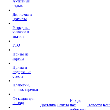
Активный
отдых
Дипломы и
грамоты
Разрядные
книжки и
значки
ГТО
Призы из
акрила
Призы и
подарки из
стекла
Плакетки,
панно, тарелки
Футляры для
Как до
наград
Доставка
Оплата
нас
Новости
Кон
добраться