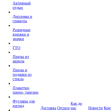
Активный
отдых
Дипломы и
грамоты
Разрядные
книжки и
значки
ГТО
Призы из
акрила
Призы и
подарки из
стекла
Плакетки,
панно, тарелки
Футляры для
Как до
наград
Доставка
Оплата
нас
Новости
Кон