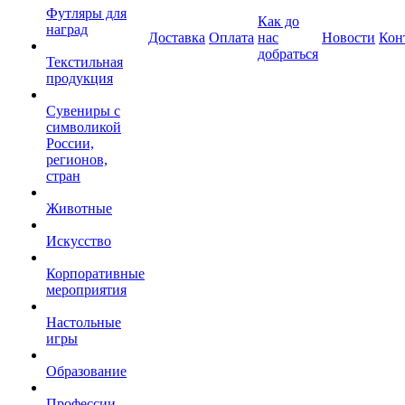
Футляры для
Как до
наград
Доставка
Оплата
нас
Новости
Кон
добраться
Текстильная
продукция
Сувениры с
символикой
России,
регионов,
стран
Животные
Искусство
Корпоративные
мероприятия
Настольные
игры
Образование
Профессии