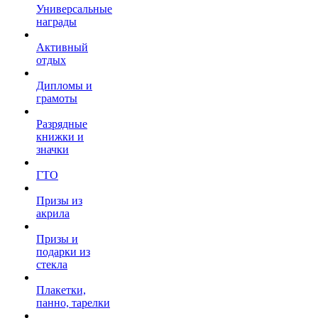
Универсальные
награды
Активный
отдых
Дипломы и
грамоты
Разрядные
книжки и
значки
ГТО
Призы из
акрила
Призы и
подарки из
стекла
Плакетки,
панно, тарелки