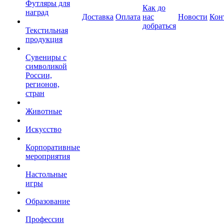
Футляры для
Как до
наград
Доставка
Оплата
нас
Новости
Кон
добраться
Текстильная
продукция
Сувениры с
символикой
России,
регионов,
стран
Животные
Искусство
Корпоративные
мероприятия
Настольные
игры
Образование
Профессии