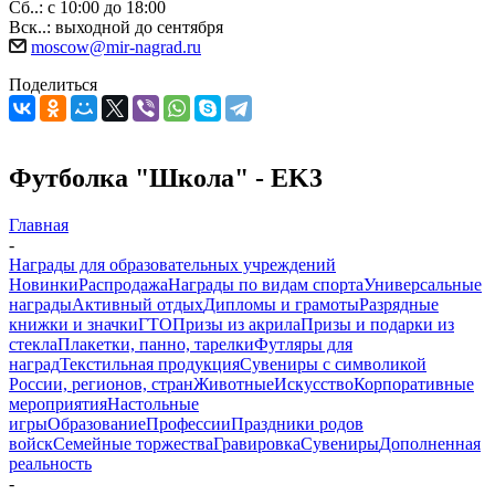
Сб..: с 10:00 до 18:00
Вск..: выходной до сентября
moscow@mir-nagrad.ru
Поделиться
Футболка "Школа" - EK3
Главная
-
Награды для образовательных учреждений
Новинки
Распродажа
Награды по видам спорта
Универсальные
награды
Активный отдых
Дипломы и грамоты
Разрядные
книжки и значки
ГТО
Призы из акрила
Призы и подарки из
стекла
Плакетки, панно, тарелки
Футляры для
наград
Текстильная продукция
Сувениры с символикой
России, регионов, стран
Животные
Искусство
Корпоративные
мероприятия
Настольные
игры
Образование
Профессии
Праздники родов
войск
Семейные торжества
Гравировка
Сувениры
Дополненная
реальность
-