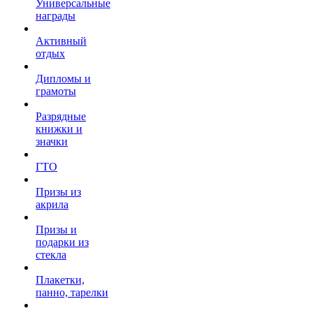
Универсальные
награды
Активный
отдых
Дипломы и
грамоты
Разрядные
книжки и
значки
ГТО
Призы из
акрила
Призы и
подарки из
стекла
Плакетки,
панно, тарелки