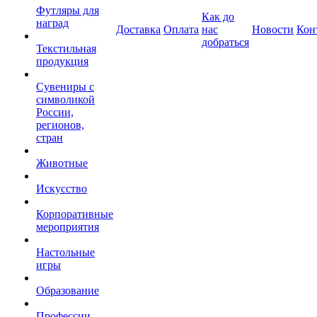
Футляры для
Как до
наград
Доставка
Оплата
нас
Новости
Кон
добраться
Текстильная
продукция
Сувениры с
символикой
России,
регионов,
стран
Животные
Искусство
Корпоративные
мероприятия
Настольные
игры
Образование
Профессии