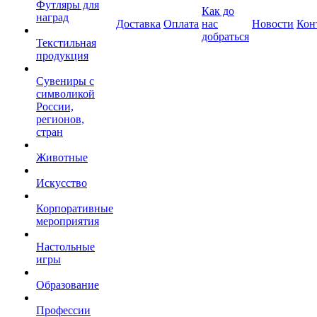
Футляры для
Как до
наград
Доставка
Оплата
нас
Новости
Кон
добраться
Текстильная
продукция
Сувениры с
символикой
России,
регионов,
стран
Животные
Искусство
Корпоративные
мероприятия
Настольные
игры
Образование
Профессии