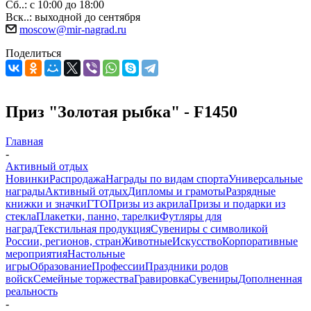
Сб..: с 10:00 до 18:00
Вск..: выходной до сентября
moscow@mir-nagrad.ru
Поделиться
Приз "Золотая рыбка" - F1450
Главная
-
Активный отдых
Новинки
Распродажа
Награды по видам спорта
Универсальные
награды
Активный отдых
Дипломы и грамоты
Разрядные
книжки и значки
ГТО
Призы из акрила
Призы и подарки из
стекла
Плакетки, панно, тарелки
Футляры для
наград
Текстильная продукция
Сувениры с символикой
России, регионов, стран
Животные
Искусство
Корпоративные
мероприятия
Настольные
игры
Образование
Профессии
Праздники родов
войск
Семейные торжества
Гравировка
Сувениры
Дополненная
реальность
-