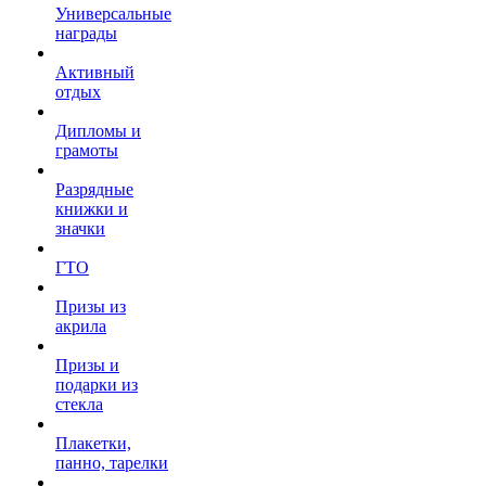
Универсальные
награды
Активный
отдых
Дипломы и
грамоты
Разрядные
книжки и
значки
ГТО
Призы из
акрила
Призы и
подарки из
стекла
Плакетки,
панно, тарелки