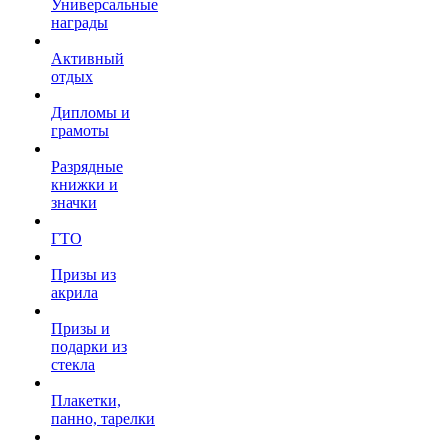
Универсальные
награды
Активный
отдых
Дипломы и
грамоты
Разрядные
книжки и
значки
ГТО
Призы из
акрила
Призы и
подарки из
стекла
Плакетки,
панно, тарелки