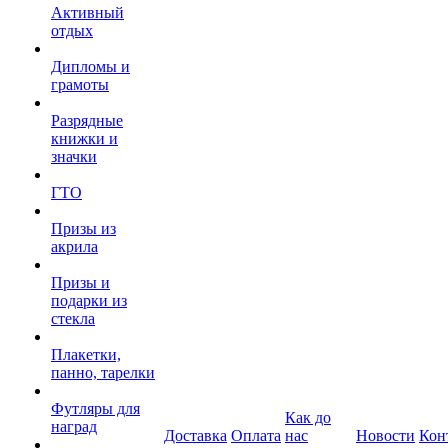
Активный
отдых
Дипломы и
грамоты
Разрядные
книжки и
значки
ГТО
Призы из
акрила
Призы и
подарки из
стекла
Плакетки,
панно, тарелки
Футляры для
Как до
наград
Доставка
Оплата
нас
Новости
Кон