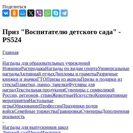
Поделиться
Приз "Воспитателю детского сада" -
PS524
Главная
-
Награды для образовательных учреждений
Новинки
Распродажа
Награды по видам спорта
Универсальные
награды
Активный отдых
Дипломы и грамоты
Разрядные
книжки и значки
ГТО
Призы из акрила
Призы и подарки из
стекла
Плакетки, панно, тарелки
Футляры для
наград
Текстильная продукция
Сувениры с символикой
России, регионов, стран
Животные
Искусство
Корпоративные
мероприятия
Настольные
игры
Образование
Профессии
Праздники родов
войск
Семейные торжества
Гравировка
Сувениры
Дополненная
реальность
-
Награды для выпускников школ
Детский сад
Школа
Институт