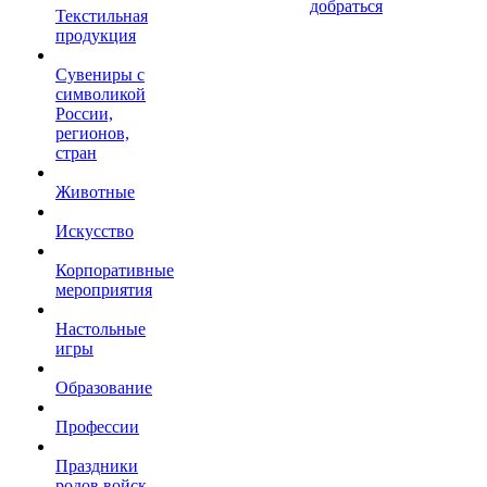
добраться
Текстильная
продукция
Сувениры с
символикой
России,
регионов,
стран
Животные
Искусство
Корпоративные
мероприятия
Настольные
игры
Образование
Профессии
Праздники
родов войск