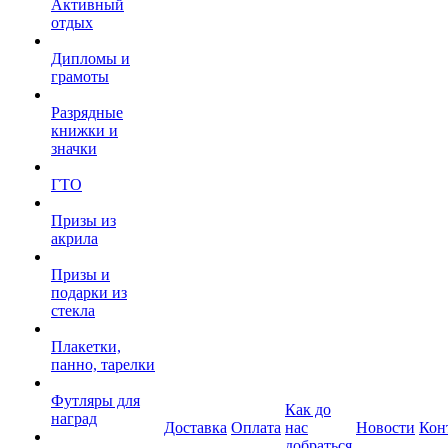
Активный
отдых
Дипломы и
грамоты
Разрядные
книжки и
значки
ГТО
Призы из
акрила
Призы и
подарки из
стекла
Плакетки,
панно, тарелки
Футляры для
Как до
наград
Доставка
Оплата
нас
Новости
Кон
добраться