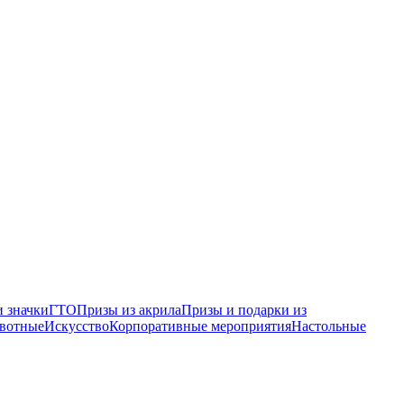
 значки
ГТО
Призы из акрила
Призы и подарки из
вотные
Искусство
Корпоративные мероприятия
Настольные