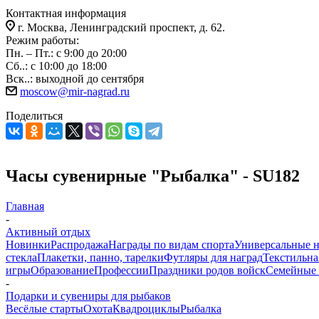
Контактная информация
г. Москва, Ленинградский проспект, д. 62.
Режим работы:
Пн. – Пт.: с 9:00 до 20:00
Сб..: с 10:00 до 18:00
Вск..: выходной до сентября
moscow@mir-nagrad.ru
Поделиться
Часы сувенирные "Рыбалка" - SU182
Главная
-
Активный отдых
Новинки
Распродажа
Награды по видам спорта
Универсальные 
стекла
Плакетки, панно, тарелки
Футляры для наград
Текстильна
игры
Образование
Профессии
Праздники родов войск
Семейные 
-
Подарки и сувениры для рыбаков
Весёлые старты
Охота
Квадроциклы
Рыбалка