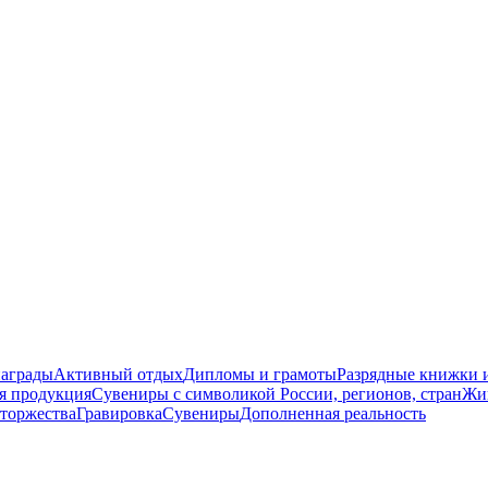
награды
Активный отдых
Дипломы и грамоты
Разрядные книжки и
я продукция
Сувениры с символикой России, регионов, стран
Жи
торжества
Гравировка
Сувениры
Дополненная реальность