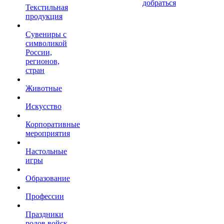
добраться
Текстильная
продукция
Сувениры с
символикой
России,
регионов,
стран
Животные
Искусство
Корпоративные
мероприятия
Настольные
игры
Образование
Профессии
Праздники
родов войск