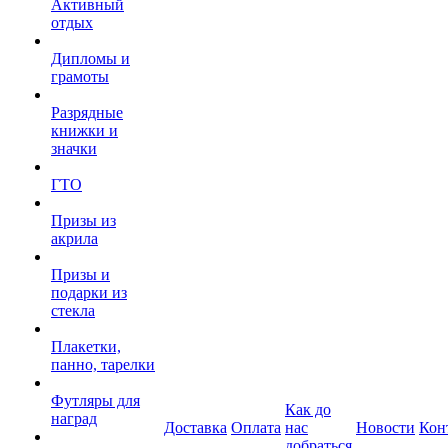
Активный
отдых
Дипломы и
грамоты
Разрядные
книжки и
значки
ГТО
Призы из
акрила
Призы и
подарки из
стекла
Плакетки,
панно, тарелки
Футляры для
Как до
наград
Доставка
Оплата
нас
Новости
Кон
добраться