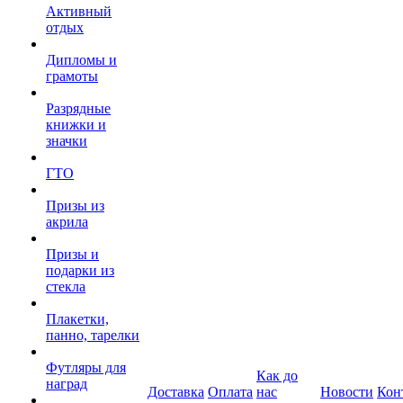
Активный
отдых
Дипломы и
грамоты
Разрядные
книжки и
значки
ГТО
Призы из
акрила
Призы и
подарки из
стекла
Плакетки,
панно, тарелки
Футляры для
Как до
наград
Доставка
Оплата
нас
Новости
Кон