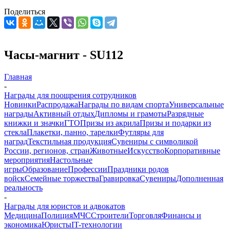
Поделиться
Часы-магнит - SU112
Главная
-
Награды для поощрения сотрудников
Новинки
Распродажа
Награды по видам спорта
Универсальные
награды
Активный отдых
Дипломы и грамоты
Разрядные
книжки и значки
ГТО
Призы из акрила
Призы и подарки из
стекла
Плакетки, панно, тарелки
Футляры для
наград
Текстильная продукция
Сувениры с символикой
России, регионов, стран
Животные
Искусство
Корпоративные
мероприятия
Настольные
игры
Образование
Профессии
Праздники родов
войск
Семейные торжества
Гравировка
Сувениры
Дополненная
реальность
-
Награды для юристов и адвокатов
Медицина
Полиция
МЧС
Строители
Торговля
Финансы и
экономика
Юристы
IT-технологии