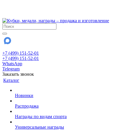
!!! Внимание !!!
28 июля и 3 августа - магазин работает до 18:00
До сентября Воскресенье - выходной день.
+7 (499) 151-52-01
+7 (499) 151-52-01
WhatsApp
Telegram
Заказать звонок
Каталог
Новинки
Распродажа
Награды по видам спорта
Универсальные награды