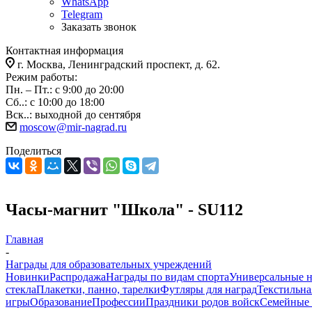
WhatsApp
Telegram
Заказать звонок
Контактная информация
г. Москва, Ленинградский проспект, д. 62.
Режим работы:
Пн. – Пт.: с 9:00 до 20:00
Сб..: с 10:00 до 18:00
Вск..: выходной до сентября
moscow@mir-nagrad.ru
Поделиться
Часы-магнит "Школа" - SU112
Главная
-
Награды для образовательных учреждений
Новинки
Распродажа
Награды по видам спорта
Универсальные 
стекла
Плакетки, панно, тарелки
Футляры для наград
Текстильна
игры
Образование
Профессии
Праздники родов войск
Семейные 