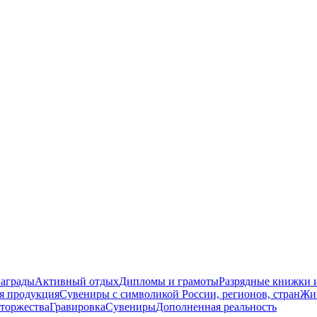
награды
Активный отдых
Дипломы и грамоты
Разрядные книжки и
я продукция
Сувениры с символикой России, регионов, стран
Жи
торжества
Гравировка
Сувениры
Дополненная реальность