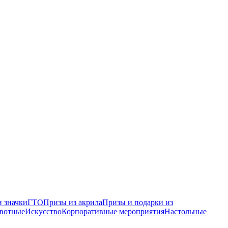
 значки
ГТО
Призы из акрила
Призы и подарки из
вотные
Искусство
Корпоративные мероприятия
Настольные