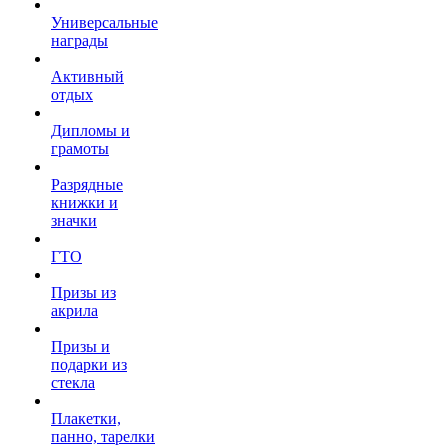
Универсальные
награды
Активный
отдых
Дипломы и
грамоты
Разрядные
книжки и
значки
ГТО
Призы из
акрила
Призы и
подарки из
стекла
Плакетки,
панно, тарелки