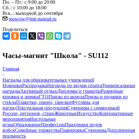
Пн. – Пт.: с 9:00 до 20:00
Сб..: с 10:00 до 18:00
Вск..: выходной до сентября
moscow@mir-nagrad.ru
Поделиться
Часы-магнит "Школа" - SU112
Главная
-
Награды для образовательных учреждений
Новинки
Распродажа
Награды по видам спорта
Универсальные
награды
Активный отдых
Дипломы и грамоты
Разрядные
книжки и значки
ГТО
Призы из акрила
Призы и подарки из
стекла
Плакетки, панно, тарелки
Футляры для
наград
Текстильная продукция
Сувениры с символикой
России, регионов, стран
Животные
Искусство
Корпоративные
мероприятия
Настольные
игры
Образование
Профессии
Праздники родов
войск
Семейные торжества
Гравировка
Сувениры
Дополненная
реальность