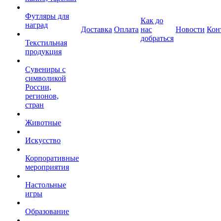
Футляры для
Как до
наград
Доставка
Оплата
нас
Новости
Кон
добраться
Текстильная
продукция
Сувениры с
символикой
России,
регионов,
стран
Животные
Искусство
Корпоративные
мероприятия
Настольные
игры
Образование