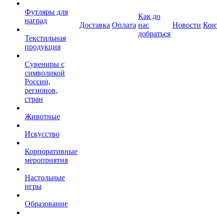
Футляры для
Как до
наград
Доставка
Оплата
нас
Новости
Кон
добраться
Текстильная
продукция
Сувениры с
символикой
России,
регионов,
стран
Животные
Искусство
Корпоративные
мероприятия
Настольные
игры
Образование