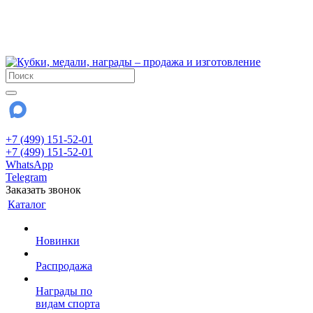
!!! Внимание !!!
6 и 7 августа - магазин работает до 18:00
15 августа - выходной
До сентября Воскресенье - выходной день.
+7 (499) 151-52-01
+7 (499) 151-52-01
WhatsApp
Telegram
Заказать звонок
Каталог
Новинки
Распродажа
Награды по
видам спорта