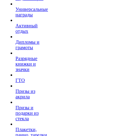
Универсальные
награды
Активный
отдых
Дипломы и
грамоты
Разрядные
книжки и
значки
ГТО
Призы из
акрила
Призы и
подарки из
стекла
Плакетки,
панно, тарелки