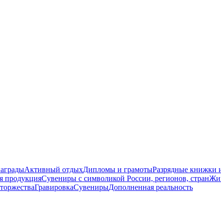
награды
Активный отдых
Дипломы и грамоты
Разрядные книжки и
я продукция
Сувениры с символикой России, регионов, стран
Жи
торжества
Гравировка
Сувениры
Дополненная реальность