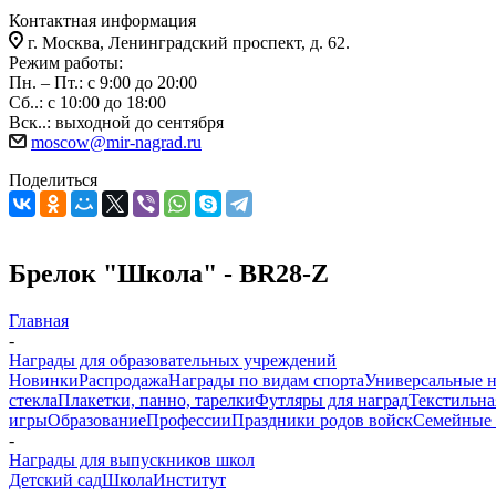
Контактная информация
г. Москва, Ленинградский проспект, д. 62.
Режим работы:
Пн. – Пт.: с 9:00 до 20:00
Сб..: с 10:00 до 18:00
Вск..: выходной до сентября
moscow@mir-nagrad.ru
Поделиться
Брелок "Школа" - BR28-Z
Главная
-
Награды для образовательных учреждений
Новинки
Распродажа
Награды по видам спорта
Универсальные 
стекла
Плакетки, панно, тарелки
Футляры для наград
Текстильна
игры
Образование
Профессии
Праздники родов войск
Семейные 
-
Награды для выпускников школ
Детский сад
Школа
Институт