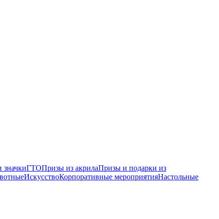
 значки
ГТО
Призы из акрила
Призы и подарки из
вотные
Искусство
Корпоративные мероприятия
Настольные