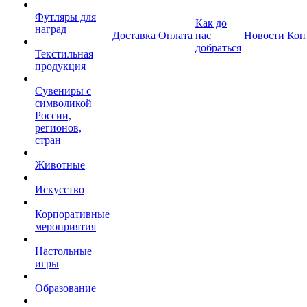
Футляры для
Как до
наград
Доставка
Оплата
нас
Новости
Кон
добраться
Текстильная
продукция
Сувениры с
символикой
России,
регионов,
стран
Животные
Искусство
Корпоративные
мероприятия
Настольные
игры
Образование