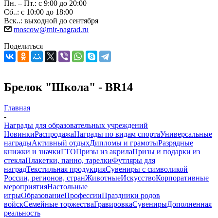
Пн. – Пт.: с 9:00 до 20:00
Сб..: с 10:00 до 18:00
Вск..: выходной до сентября
moscow@mir-nagrad.ru
Поделиться
Брелок "Школа" - BR14
Главная
-
Награды для образовательных учреждений
Новинки
Распродажа
Награды по видам спорта
Универсальные
награды
Активный отдых
Дипломы и грамоты
Разрядные
книжки и значки
ГТО
Призы из акрила
Призы и подарки из
стекла
Плакетки, панно, тарелки
Футляры для
наград
Текстильная продукция
Сувениры с символикой
России, регионов, стран
Животные
Искусство
Корпоративные
мероприятия
Настольные
игры
Образование
Профессии
Праздники родов
войск
Семейные торжества
Гравировка
Сувениры
Дополненная
реальность