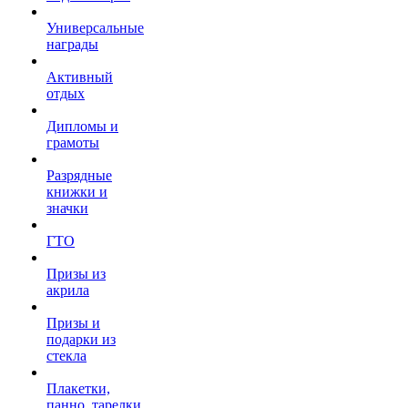
Универсальные
награды
Активный
отдых
Дипломы и
грамоты
Разрядные
книжки и
значки
ГТО
Призы из
акрила
Призы и
подарки из
стекла
Плакетки,
панно, тарелки