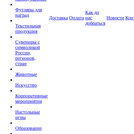
Футляры для
Как до
наград
Доставка
Оплата
нас
Новости
Кон
добраться
Текстильная
продукция
Сувениры с
символикой
России,
регионов,
стран
Животные
Искусство
Корпоративные
мероприятия
Настольные
игры
Образование