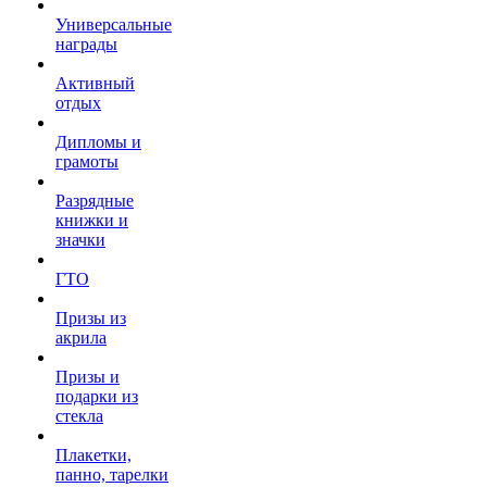
Универсальные
награды
Активный
отдых
Дипломы и
грамоты
Разрядные
книжки и
значки
ГТО
Призы из
акрила
Призы и
подарки из
стекла
Плакетки,
панно, тарелки