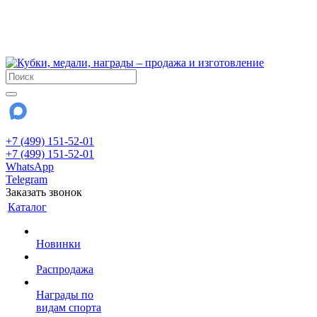
!!! Внимание !!!
6 и 7 августа - магазин работает до 18:00
15 августа - выходной
До сентября Воскресенье - выходной день.
+7 (499) 151-52-01
+7 (499) 151-52-01
WhatsApp
Telegram
Заказать звонок
Каталог
Новинки
Распродажа
Награды по
видам спорта