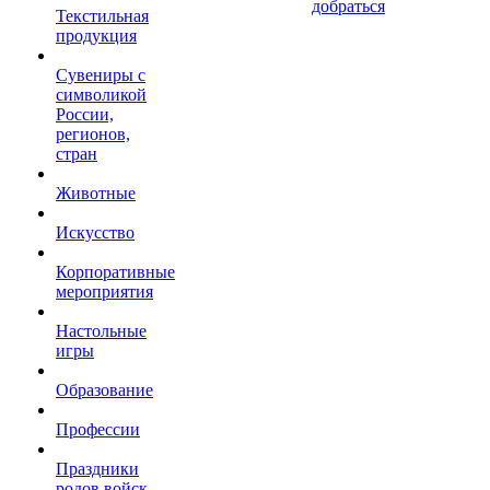
добраться
Текстильная
продукция
Сувениры с
символикой
России,
регионов,
стран
Животные
Искусство
Корпоративные
мероприятия
Настольные
игры
Образование
Профессии
Праздники
родов войск