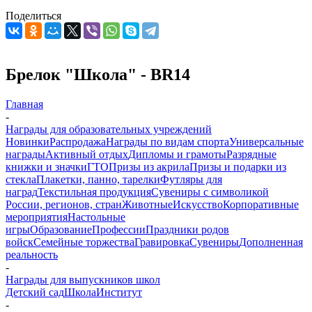
Поделиться
Брелок "Школа" - BR14
Главная
-
Награды для образовательных учреждений
Новинки
Распродажа
Награды по видам спорта
Универсальные
награды
Активный отдых
Дипломы и грамоты
Разрядные
книжки и значки
ГТО
Призы из акрила
Призы и подарки из
стекла
Плакетки, панно, тарелки
Футляры для
наград
Текстильная продукция
Сувениры с символикой
России, регионов, стран
Животные
Искусство
Корпоративные
мероприятия
Настольные
игры
Образование
Профессии
Праздники родов
войск
Семейные торжества
Гравировка
Сувениры
Дополненная
реальность
-
Награды для выпускников школ
Детский сад
Школа
Институт
-