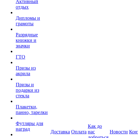
Активный
отдых
Дипломы и
грамоты
Разрядные
книжки и
значки
ГТО
Призы из
акрила
Призы и
подарки из
стекла
Плакетки,
панно, тарелки
Футляры для
Как до
наград
Доставка
Оплата
нас
Новости
Кон
добраться