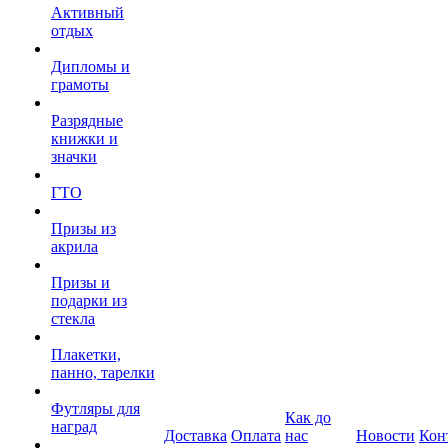
Активный
отдых
Дипломы и
грамоты
Разрядные
книжки и
значки
ГТО
Призы из
акрила
Призы и
подарки из
стекла
Плакетки,
панно, тарелки
Футляры для
Как до
наград
Доставка
Оплата
нас
Новости
Кон