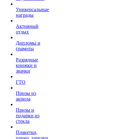
Универсальные
награды
Активный
отдых
Дипломы и
грамоты
Разрядные
книжки и
значки
ГТО
Призы из
акрила
Призы и
подарки из
стекла
Плакетки,
панно, тарелки