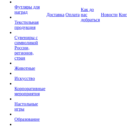
Футляры для
Как до
наград
Доставка
Оплата
нас
Новости
Кон
добраться
Текстильная
продукция
Сувениры с
символикой
России,
регионов,
стран
Животные
Искусство
Корпоративные
мероприятия
Настольные
игры
Образование