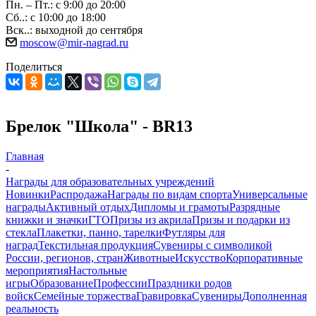
Пн. – Пт.: с 9:00 до 20:00
Сб..: с 10:00 до 18:00
Вск..: выходной до сентября
moscow@mir-nagrad.ru
Поделиться
Брелок "Школа" - BR13
Главная
-
Награды для образовательных учреждений
Новинки
Распродажа
Награды по видам спорта
Универсальные
награды
Активный отдых
Дипломы и грамоты
Разрядные
книжки и значки
ГТО
Призы из акрила
Призы и подарки из
стекла
Плакетки, панно, тарелки
Футляры для
наград
Текстильная продукция
Сувениры с символикой
России, регионов, стран
Животные
Искусство
Корпоративные
мероприятия
Настольные
игры
Образование
Профессии
Праздники родов
войск
Семейные торжества
Гравировка
Сувениры
Дополненная
реальность