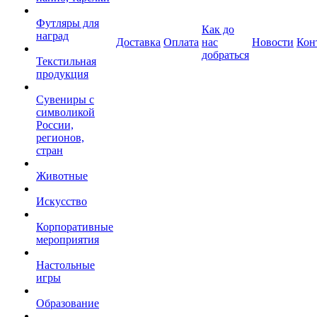
Футляры для
Как до
наград
Доставка
Оплата
нас
Новости
Кон
добраться
Текстильная
продукция
Сувениры с
символикой
России,
регионов,
стран
Животные
Искусство
Корпоративные
мероприятия
Настольные
игры
Образование