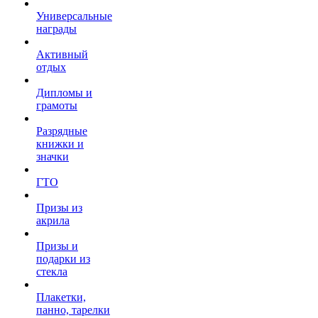
Универсальные
награды
Активный
отдых
Дипломы и
грамоты
Разрядные
книжки и
значки
ГТО
Призы из
акрила
Призы и
подарки из
стекла
Плакетки,
панно, тарелки