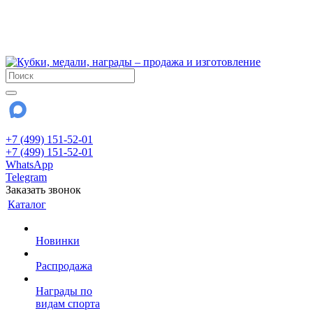
!!! Внимание !!!
6 и 7 августа - магазин работает до 18:00
15 августа - выходной
До сентября Воскресенье - выходной день.
+7 (499) 151-52-01
+7 (499) 151-52-01
WhatsApp
Telegram
Заказать звонок
Каталог
Новинки
Распродажа
Награды по
видам спорта