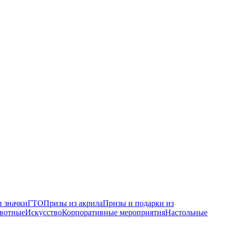
 значки
ГТО
Призы из акрила
Призы и подарки из
вотные
Искусство
Корпоративные мероприятия
Настольные