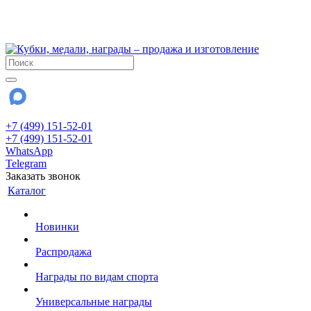
!!! Внимание !!!
28 июля и 3 августа - магазин работает до 18:00
До сентября Воскресенье - выходной день.
+7 (499) 151-52-01
+7 (499) 151-52-01
WhatsApp
Telegram
Заказать звонок
Каталог
Новинки
Распродажа
Награды по видам спорта
Универсальные награды