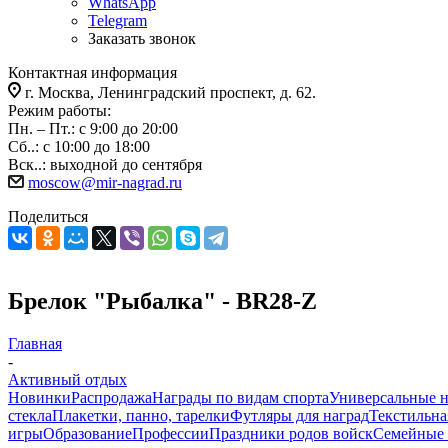
WhatsApp
Telegram
Заказать звонок
Контактная информация
г. Москва, Ленинградский проспект, д. 62.
Режим работы:
Пн. – Пт.: с 9:00 до 20:00
Сб..: с 10:00 до 18:00
Вск..: выходной до сентября
moscow@mir-nagrad.ru
Поделиться
Брелок "Рыбалка" - BR28-Z
Главная
-
Активный отдых
Новинки
Распродажа
Награды по видам спорта
Универсальные 
стекла
Плакетки, панно, тарелки
Футляры для наград
Текстильна
игры
Образование
Профессии
Праздники родов войск
Семейные 