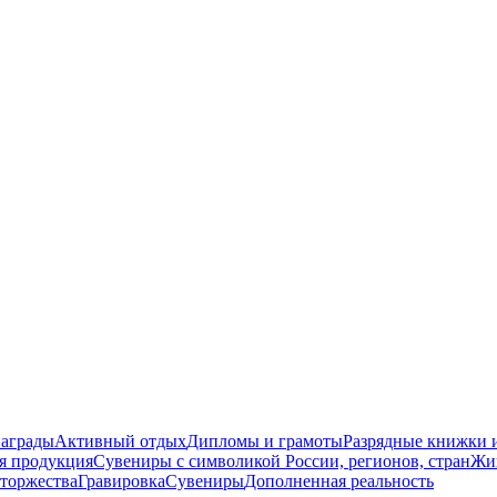
награды
Активный отдых
Дипломы и грамоты
Разрядные книжки и
я продукция
Сувениры с символикой России, регионов, стран
Жи
торжества
Гравировка
Сувениры
Дополненная реальность