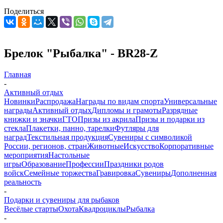
Поделиться
Брелок "Рыбалка" - BR28-Z
Главная
-
Активный отдых
Новинки
Распродажа
Награды по видам спорта
Универсальные
награды
Активный отдых
Дипломы и грамоты
Разрядные
книжки и значки
ГТО
Призы из акрила
Призы и подарки из
стекла
Плакетки, панно, тарелки
Футляры для
наград
Текстильная продукция
Сувениры с символикой
России, регионов, стран
Животные
Искусство
Корпоративные
мероприятия
Настольные
игры
Образование
Профессии
Праздники родов
войск
Семейные торжества
Гравировка
Сувениры
Дополненная
реальность
-
Подарки и сувениры для рыбаков
Весёлые старты
Охота
Квадроциклы
Рыбалка
-