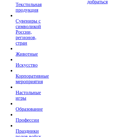
добраться
Текстильная
продукция
Сувениры с
символикой
России,
регионов,
стран
Животные
Искусство
Корпоративные
мероприятия
Настольные
игры
Образование
Профессии
Праздники
родов войск