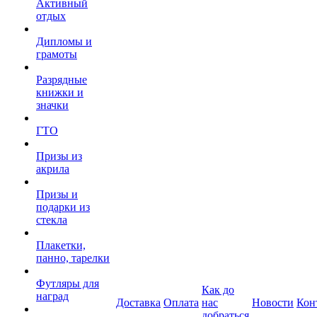
Активный
отдых
Дипломы и
грамоты
Разрядные
книжки и
значки
ГТО
Призы из
акрила
Призы и
подарки из
стекла
Плакетки,
панно, тарелки
Футляры для
Как до
наград
Доставка
Оплата
нас
Новости
Кон
добраться