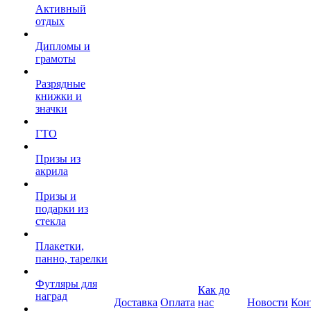
Активный
отдых
Дипломы и
грамоты
Разрядные
книжки и
значки
ГТО
Призы из
акрила
Призы и
подарки из
стекла
Плакетки,
панно, тарелки
Футляры для
Как до
наград
Доставка
Оплата
нас
Новости
Кон