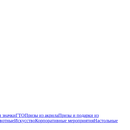
 значки
ГТО
Призы из акрила
Призы и подарки из
вотные
Искусство
Корпоративные мероприятия
Настольные