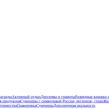
награды
Активный отдых
Дипломы и грамоты
Разрядные книжки и
я продукция
Сувениры с символикой России, регионов, стран
Жи
торжества
Гравировка
Сувениры
Дополненная реальность