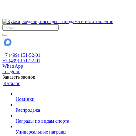
!!! Внимание !!!
28 июля и 3 августа - магазин работает до 18:00
До сентября Воскресенье - выходной день.
+7 (499) 151-52-01
+7 (499) 151-52-01
WhatsApp
Telegram
Заказать звонок
Каталог
Новинки
Распродажа
Награды по видам спорта
Универсальные награды