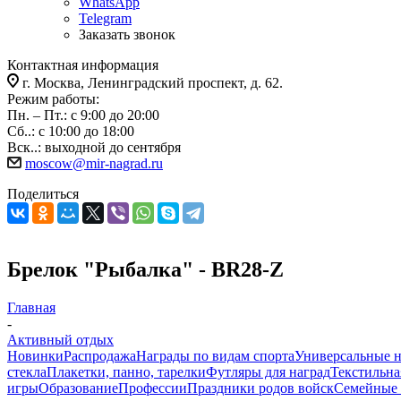
WhatsApp
Telegram
Заказать звонок
Контактная информация
г. Москва, Ленинградский проспект, д. 62.
Режим работы:
Пн. – Пт.: с 9:00 до 20:00
Сб..: с 10:00 до 18:00
Вск..: выходной до сентября
moscow@mir-nagrad.ru
Поделиться
Брелок "Рыбалка" - BR28-Z
Главная
-
Активный отдых
Новинки
Распродажа
Награды по видам спорта
Универсальные 
стекла
Плакетки, панно, тарелки
Футляры для наград
Текстильна
игры
Образование
Профессии
Праздники родов войск
Семейные 