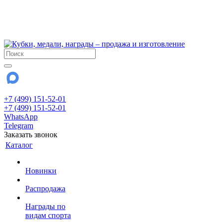
!!! Внимание !!!
6 и 7 августа - магазин работает до 18:00
15 августа - выходной
До сентября Воскресенье - выходной день.
+7 (499) 151-52-01
+7 (499) 151-52-01
WhatsApp
Telegram
Заказать звонок
Каталог
Новинки
Распродажа
Награды по
видам спорта