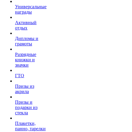
Универсальные
награды
Активный
отдых
Дипломы и
грамоты
Разрядные
книжки и
значки
ГТО
Призы из
акрила
Призы и
подарки из
стекла
Плакетки,
панно, тарелки