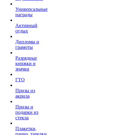
Универсальные
награды
Активный
отдых
Дипломы и
грамоты
Разрядные
книжки и
значки
ГТО
Призы из
акрила
Призы и
подарки из
стекла
Плакетки,
панно, тарелки