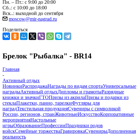
Пн. – Пт.: с 9:00 до 20:00
Сб..: с 10:00 до 18:00
Вск..: выходной до сентября
moscow@mir-nagrad.ru
Поделиться
Брелок "Рыбалка" - BR14
Главная
-
Активный отдых
Новинки
Распродажа
Награды по видам спорта
Универсальные
награды
Активный отдых
Дипломы и грамоты
Разрядные
книжки и значки
ГТО
Призы из акрила
Призы и подарки из
стекла
Плакетки, панно, тарелки
Футляры для
наград
Текстильная продукция
Сувениры с символикой
России, регионов, стран
Животные
Искусство
Корпоративные
мероприятия
Настольные
игры
Образование
Профессии
Праздники родов
войск
Семейные торжества
Гравировка
Сувениры
Дополненная
реальность