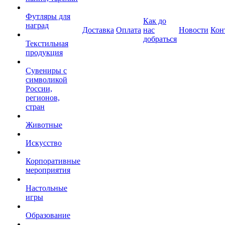
Футляры для
Как до
наград
Доставка
Оплата
нас
Новости
Кон
добраться
Текстильная
продукция
Сувениры с
символикой
России,
регионов,
стран
Животные
Искусство
Корпоративные
мероприятия
Настольные
игры
Образование