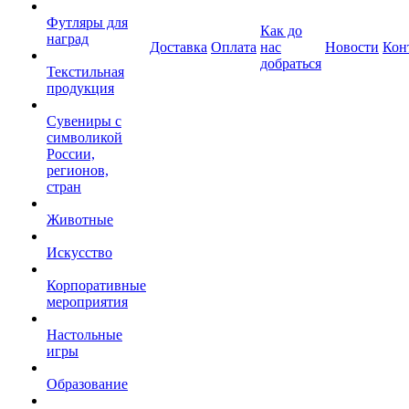
Футляры для
Как до
наград
Доставка
Оплата
нас
Новости
Кон
добраться
Текстильная
продукция
Сувениры с
символикой
России,
регионов,
стран
Животные
Искусство
Корпоративные
мероприятия
Настольные
игры
Образование