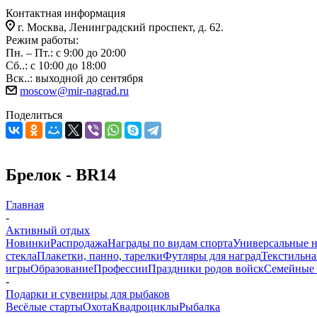
Контактная информация
г. Москва, Ленинградский проспект, д. 62.
Режим работы:
Пн. – Пт.: с 9:00 до 20:00
Сб..: с 10:00 до 18:00
Вск..: выходной до сентября
moscow@mir-nagrad.ru
Поделиться
Брелок - BR14
Главная
-
Активный отдых
Новинки
Распродажа
Награды по видам спорта
Универсальные 
стекла
Плакетки, панно, тарелки
Футляры для наград
Текстильна
игры
Образование
Профессии
Праздники родов войск
Семейные 
-
Подарки и сувениры для рыбаков
Весёлые старты
Охота
Квадроциклы
Рыбалка