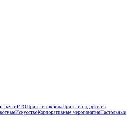
 значки
ГТО
Призы из акрила
Призы и подарки из
вотные
Искусство
Корпоративные мероприятия
Настольные