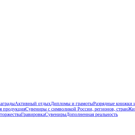
награды
Активный отдых
Дипломы и грамоты
Разрядные книжки и
я продукция
Сувениры с символикой России, регионов, стран
Жи
торжества
Гравировка
Сувениры
Дополненная реальность