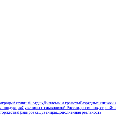
награды
Активный отдых
Дипломы и грамоты
Разрядные книжки и
я продукция
Сувениры с символикой России, регионов, стран
Жи
торжества
Гравировка
Сувениры
Дополненная реальность