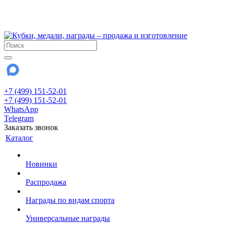
!!! Внимание !!!
28 июля и 3 августа - магазин работает до 18:00
До сентября Воскресенье - выходной день.
+7 (499) 151-52-01
+7 (499) 151-52-01
WhatsApp
Telegram
Заказать звонок
Каталог
Новинки
Распродажа
Награды по видам спорта
Универсальные награды