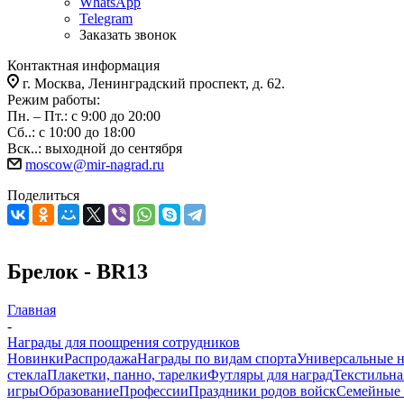
WhatsApp
Telegram
Заказать звонок
Контактная информация
г. Москва, Ленинградский проспект, д. 62.
Режим работы:
Пн. – Пт.: с 9:00 до 20:00
Сб..: с 10:00 до 18:00
Вск..: выходной до сентября
moscow@mir-nagrad.ru
Поделиться
Брелок - BR13
Главная
-
Награды для поощрения сотрудников
Новинки
Распродажа
Награды по видам спорта
Универсальные 
стекла
Плакетки, панно, тарелки
Футляры для наград
Текстильна
игры
Образование
Профессии
Праздники родов войск
Семейные 