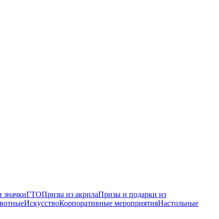
 значки
ГТО
Призы из акрила
Призы и подарки из
вотные
Искусство
Корпоративные мероприятия
Настольные