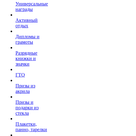
Универсальные
награды
Активный
отдых
Дипломы и
грамоты
Разрядные
книжки и
значки
ГТО
Призы из
акрила
Призы и
подарки из
стекла
Плакетки,
панно, тарелки