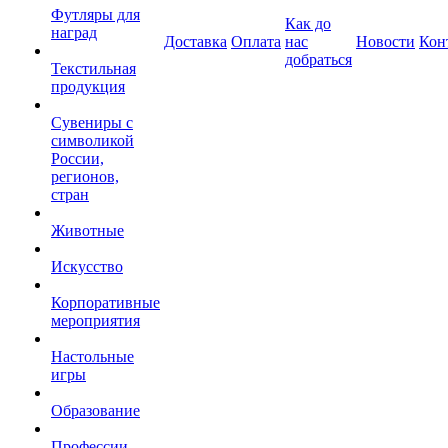
Футляры для
Как до
наград
Доставка
Оплата
нас
Новости
Кон
добраться
Текстильная
продукция
Сувениры с
символикой
России,
регионов,
стран
Животные
Искусство
Корпоративные
мероприятия
Настольные
игры
Образование
Профессии