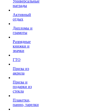
Универсальные
награды
Активный
отдых
Дипломы и
грамоты
Разрядные
книжки и
значки
ГТО
Призы из
акрила
Призы и
подарки из
стекла
Плакетки,
панно, тарелки