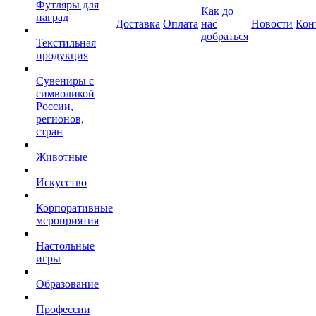
Футляры для
Как до
наград
Доставка
Оплата
нас
Новости
Кон
добраться
Текстильная
продукция
Сувениры с
символикой
России,
регионов,
стран
Животные
Искусство
Корпоративные
мероприятия
Настольные
игры
Образование
Профессии