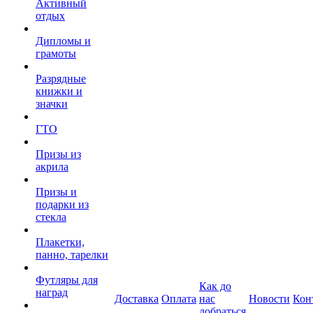
Активный
отдых
Дипломы и
грамоты
Разрядные
книжки и
значки
ГТО
Призы из
акрила
Призы и
подарки из
стекла
Плакетки,
панно, тарелки
Футляры для
Как до
наград
Доставка
Оплата
нас
Новости
Кон
добраться