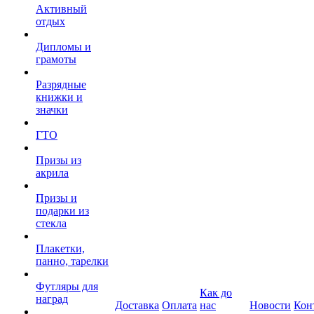
Активный
отдых
Дипломы и
грамоты
Разрядные
книжки и
значки
ГТО
Призы из
акрила
Призы и
подарки из
стекла
Плакетки,
панно, тарелки
Футляры для
Как до
наград
Доставка
Оплата
нас
Новости
Кон