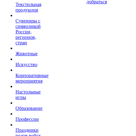
добраться
Текстильная
продукция
Сувениры с
символикой
России,
регионов,
стран
Животные
Искусство
Корпоративные
мероприятия
Настольные
игры
Образование
Профессии
Праздники
родов войск