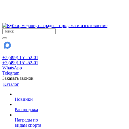
!!! Внимание !!!
6 и 7 августа - магазин работает до 18:00
15 августа - выходной
До сентября Воскресенье - выходной день.
+7 (499) 151-52-01
+7 (499) 151-52-01
WhatsApp
Telegram
Заказать звонок
Каталог
Новинки
Распродажа
Награды по
видам спорта