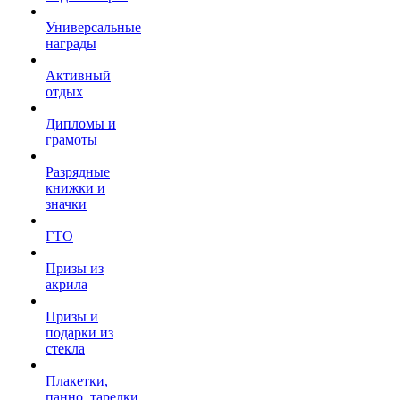
Универсальные
награды
Активный
отдых
Дипломы и
грамоты
Разрядные
книжки и
значки
ГТО
Призы из
акрила
Призы и
подарки из
стекла
Плакетки,
панно, тарелки