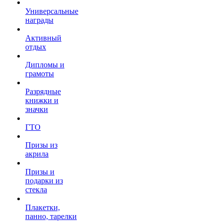
Универсальные
награды
Активный
отдых
Дипломы и
грамоты
Разрядные
книжки и
значки
ГТО
Призы из
акрила
Призы и
подарки из
стекла
Плакетки,
панно, тарелки