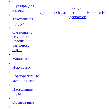
Футляры для
Как до
наград
Доставка
Оплата
нас
Новости
Кон
добраться
Текстильная
продукция
Сувениры с
символикой
России,
регионов,
стран
Животные
Искусство
Корпоративные
мероприятия
Настольные
игры
Образование