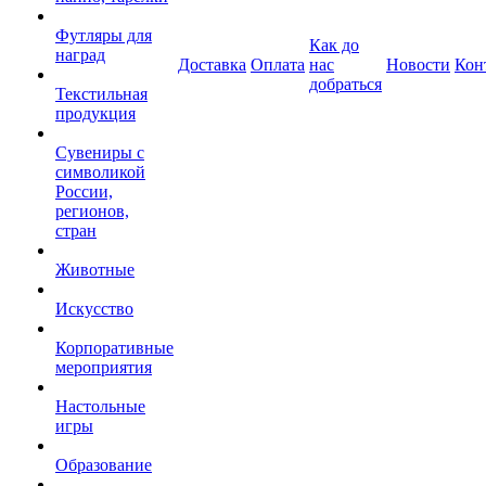
Футляры для
Как до
наград
Доставка
Оплата
нас
Новости
Кон
добраться
Текстильная
продукция
Сувениры с
символикой
России,
регионов,
стран
Животные
Искусство
Корпоративные
мероприятия
Настольные
игры
Образование