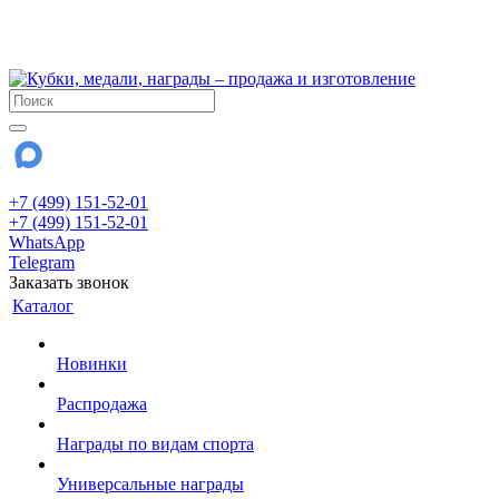
!!! Внимание !!!
28 июля и 3 августа - магазин работает до 18:00
До сентября Воскресенье - выходной день.
+7 (499) 151-52-01
+7 (499) 151-52-01
WhatsApp
Telegram
Заказать звонок
Каталог
Новинки
Распродажа
Награды по видам спорта
Универсальные награды