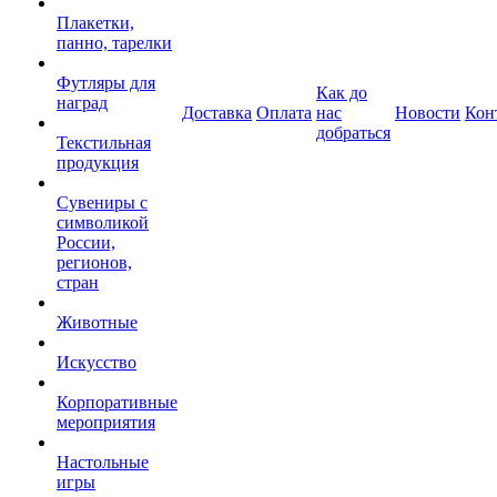
Плакетки,
панно, тарелки
Футляры для
Как до
наград
Доставка
Оплата
нас
Новости
Кон
добраться
Текстильная
продукция
Сувениры с
символикой
России,
регионов,
стран
Животные
Искусство
Корпоративные
мероприятия
Настольные
игры