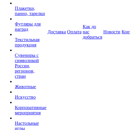
Плакетки,
панно, тарелки
Футляры для
Как до
наград
Доставка
Оплата
нас
Новости
Кон
добраться
Текстильная
продукция
Сувениры с
символикой
России,
регионов,
стран
Животные
Искусство
Корпоративные
мероприятия
Настольные
игры