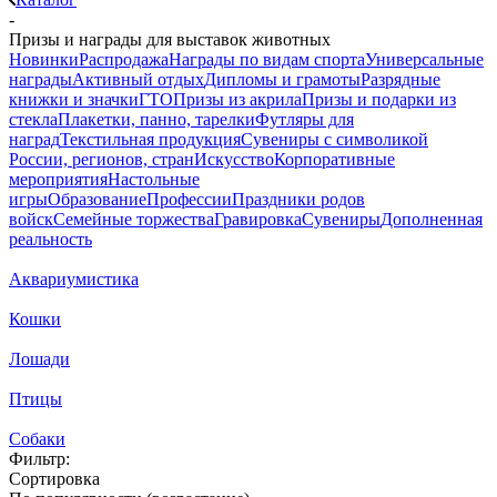
-
Призы и награды для выставок животных
Новинки
Распродажа
Награды по видам спорта
Универсальные
награды
Активный отдых
Дипломы и грамоты
Разрядные
книжки и значки
ГТО
Призы из акрила
Призы и подарки из
стекла
Плакетки, панно, тарелки
Футляры для
наград
Текстильная продукция
Сувениры с символикой
России, регионов, стран
Искусство
Корпоративные
мероприятия
Настольные
игры
Образование
Профессии
Праздники родов
войск
Семейные торжества
Гравировка
Сувениры
Дополненная
реальность
Аквариумистика
Кошки
Лошади
Птицы
Собаки
Фильтр:
Сортировка