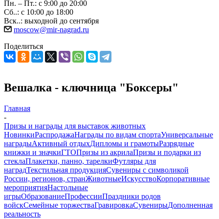
Пн. – Пт.: с 9:00 до 20:00
Сб..: с 10:00 до 18:00
Вск..: выходной до сентября
moscow@mir-nagrad.ru
Поделиться
Вешалка - ключница "Боксеры"
Главная
-
Призы и награды для выставок животных
Новинки
Распродажа
Награды по видам спорта
Универсальные
награды
Активный отдых
Дипломы и грамоты
Разрядные
книжки и значки
ГТО
Призы из акрила
Призы и подарки из
стекла
Плакетки, панно, тарелки
Футляры для
наград
Текстильная продукция
Сувениры с символикой
России, регионов, стран
Животные
Искусство
Корпоративные
мероприятия
Настольные
игры
Образование
Профессии
Праздники родов
войск
Семейные торжества
Гравировка
Сувениры
Дополненная
реальность