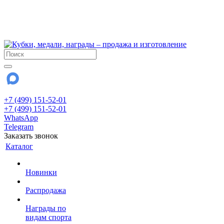
!!! Внимание !!!
6 и 7 августа - магазин работает до 18:00
15 августа - выходной
До сентября Воскресенье - выходной день.
+7 (499) 151-52-01
+7 (499) 151-52-01
WhatsApp
Telegram
Заказать звонок
Каталог
Новинки
Распродажа
Награды по
видам спорта