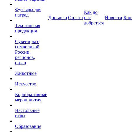
Футляры для
Как до
наград
Доставка
Оплата
нас
Новости
Кон
добраться
Текстильная
продукция
Сувениры с
символикой
России,
регионов,
стран
Животные
Искусство
Корпоративные
мероприятия
Настольные
игры
Образование