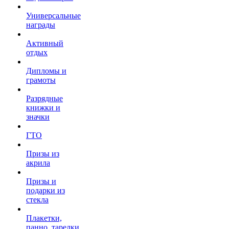
Универсальные
награды
Активный
отдых
Дипломы и
грамоты
Разрядные
книжки и
значки
ГТО
Призы из
акрила
Призы и
подарки из
стекла
Плакетки,
панно, тарелки