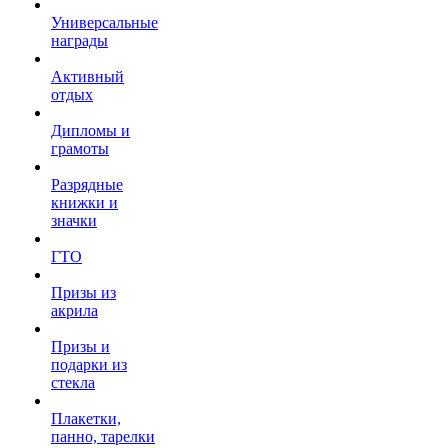
Универсальные
награды
Активный
отдых
Дипломы и
грамоты
Разрядные
книжки и
значки
ГТО
Призы из
акрила
Призы и
подарки из
стекла
Плакетки,
панно, тарелки