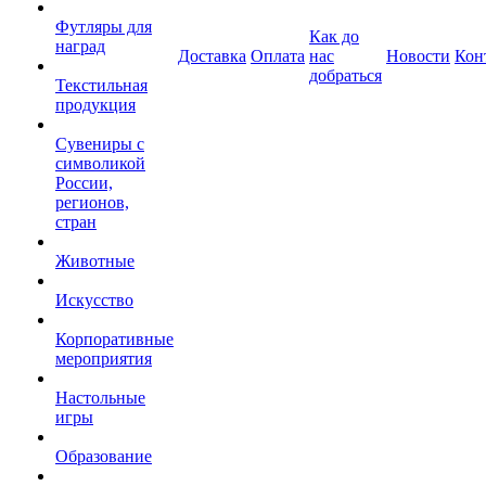
Футляры для
Как до
наград
Доставка
Оплата
нас
Новости
Кон
добраться
Текстильная
продукция
Сувениры с
символикой
России,
регионов,
стран
Животные
Искусство
Корпоративные
мероприятия
Настольные
игры
Образование