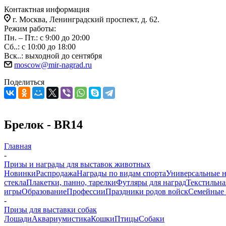
Контактная информация
г. Москва, Ленинградский проспект, д. 62.
Режим работы:
Пн. – Пт.: с 9:00 до 20:00
Сб..: с 10:00 до 18:00
Вск..: выходной до сентября
moscow@mir-nagrad.ru
Поделиться
Брелок - BR14
Главная
-
Призы и награды для выставок животных
Новинки
Распродажа
Награды по видам спорта
Универсальные 
стекла
Плакетки, панно, тарелки
Футляры для наград
Текстильна
игры
Образование
Профессии
Праздники родов войск
Семейные 
-
Призы для выставки собак
Лошади
Аквариумистика
Кошки
Птицы
Собаки