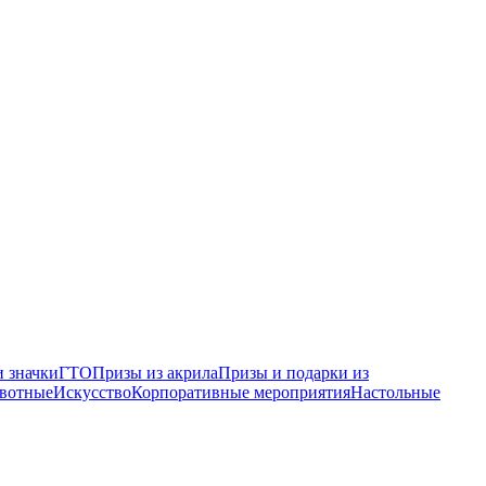
 значки
ГТО
Призы из акрила
Призы и подарки из
вотные
Искусство
Корпоративные мероприятия
Настольные