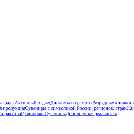
награды
Активный отдых
Дипломы и грамоты
Разрядные книжки и
я продукция
Сувениры с символикой России, регионов, стран
Жи
торжества
Гравировка
Сувениры
Дополненная реальность