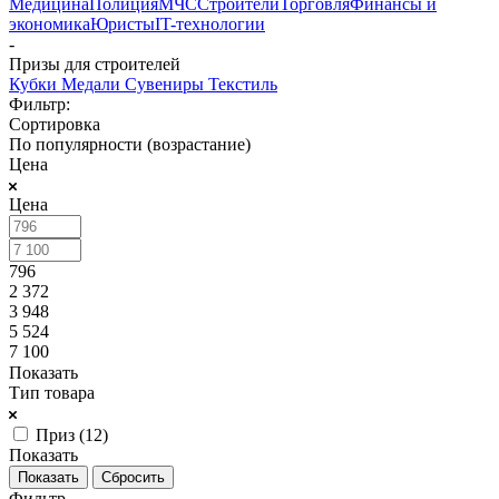
Медицина
Полиция
МЧС
Строители
Торговля
Финансы и
экономика
Юристы
IT-технологии
-
Призы для строителей
Кубки
Медали
Сувениры
Текстиль
Фильтр:
Сортировка
По популярности (возрастание)
Цена
Цена
796
2 372
3 948
5 524
7 100
Показать
Тип товара
Приз (
12
)
Показать
Сбросить
Фильтр