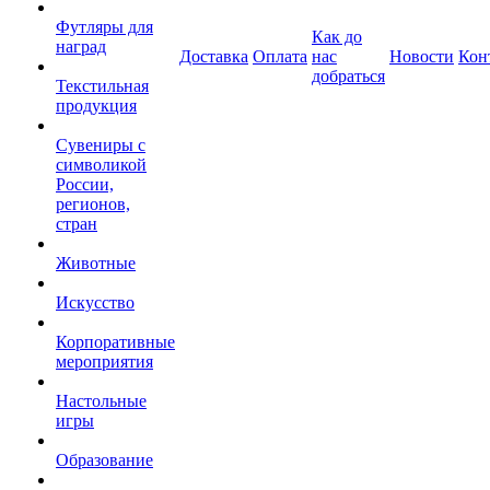
Футляры для
Как до
наград
Доставка
Оплата
нас
Новости
Кон
добраться
Текстильная
продукция
Сувениры с
символикой
России,
регионов,
стран
Животные
Искусство
Корпоративные
мероприятия
Настольные
игры
Образование