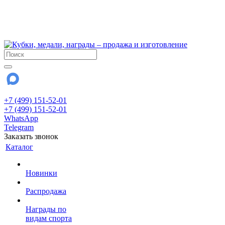
!!! Внимание !!!
6 и 7 августа - магазин работает до 18:00
15 августа - выходной
До сентября Воскресенье - выходной день.
+7 (499) 151-52-01
+7 (499) 151-52-01
WhatsApp
Telegram
Заказать звонок
Каталог
Новинки
Распродажа
Награды по
видам спорта