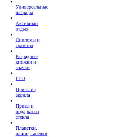
Универсальные
награды
Активный
отдых
Дипломы и
грамоты
Разрядные
книжки и
значки
ГТО
Призы из
акрила
Призы и
подарки из
стекла
Плакетки,
панно, тарелки