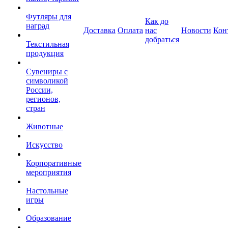
Футляры для
Как до
наград
Доставка
Оплата
нас
Новости
Кон
добраться
Текстильная
продукция
Сувениры с
символикой
России,
регионов,
стран
Животные
Искусство
Корпоративные
мероприятия
Настольные
игры
Образование