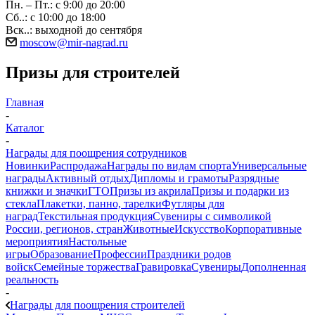
Пн. – Пт.: с 9:00 до 20:00
Сб..: с 10:00 до 18:00
Вск..: выходной до сентября
moscow@mir-nagrad.ru
Призы для строителей
Главная
-
Каталог
-
Награды для поощрения сотрудников
Новинки
Распродажа
Награды по видам спорта
Универсальные
награды
Активный отдых
Дипломы и грамоты
Разрядные
книжки и значки
ГТО
Призы из акрила
Призы и подарки из
стекла
Плакетки, панно, тарелки
Футляры для
наград
Текстильная продукция
Сувениры с символикой
России, регионов, стран
Животные
Искусство
Корпоративные
мероприятия
Настольные
игры
Образование
Профессии
Праздники родов
войск
Семейные торжества
Гравировка
Сувениры
Дополненная
реальность
-
Награды для поощрения строителей