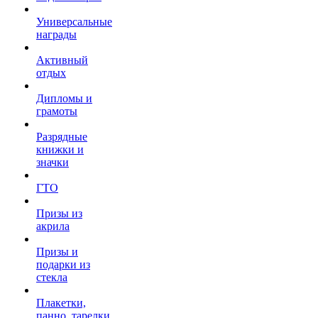
Универсальные
награды
Активный
отдых
Дипломы и
грамоты
Разрядные
книжки и
значки
ГТО
Призы из
акрила
Призы и
подарки из
стекла
Плакетки,
панно, тарелки