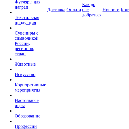
Футляры для
Как до
наград
Доставка
Оплата
нас
Новости
Кон
добраться
Текстильная
продукция
Сувениры с
символикой
России,
регионов,
стран
Животные
Искусство
Корпоративные
мероприятия
Настольные
игры
Образование
Профессии