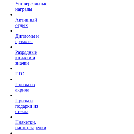
Универсальные
награды
Активный
отдых
Дипломы и
грамоты
Разрядные
книжки и
значки
ГТО
Призы из
акрила
Призы и
подарки из
стекла
Плакетки,
панно, тарелки