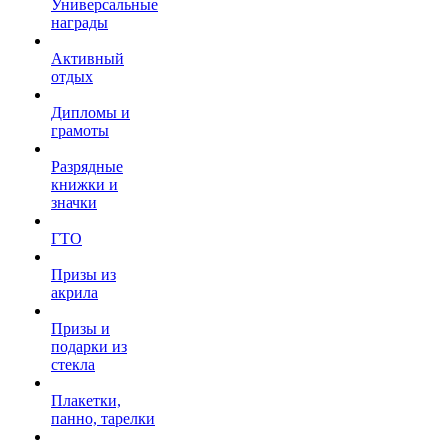
Универсальные
награды
Активный
отдых
Дипломы и
грамоты
Разрядные
книжки и
значки
ГТО
Призы из
акрила
Призы и
подарки из
стекла
Плакетки,
панно, тарелки