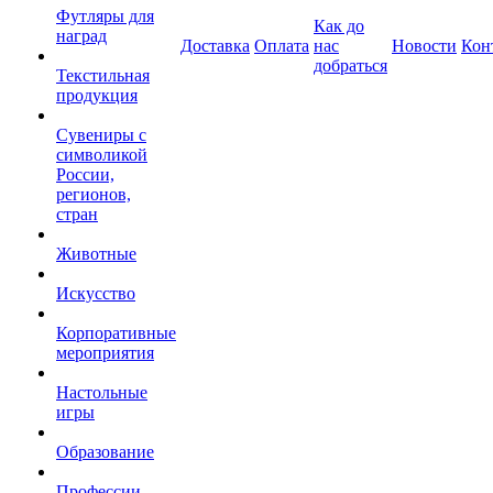
Футляры для
Как до
наград
Доставка
Оплата
нас
Новости
Кон
добраться
Текстильная
продукция
Сувениры с
символикой
России,
регионов,
стран
Животные
Искусство
Корпоративные
мероприятия
Настольные
игры
Образование
Профессии