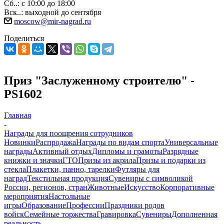
Сб..: с 10:00 до 18:00
Вск..: выходной до сентября
moscow@mir-nagrad.ru
Поделиться
Приз "Заслуженному строителю" -
PS1602
Главная
-
Награды для поощрения сотрудников
Новинки
Распродажа
Награды по видам спорта
Универсальные
награды
Активный отдых
Дипломы и грамоты
Разрядные
книжки и значки
ГТО
Призы из акрила
Призы и подарки из
стекла
Плакетки, панно, тарелки
Футляры для
наград
Текстильная продукция
Сувениры с символикой
России, регионов, стран
Животные
Искусство
Корпоративные
мероприятия
Настольные
игры
Образование
Профессии
Праздники родов
войск
Семейные торжества
Гравировка
Сувениры
Дополненная
реальность