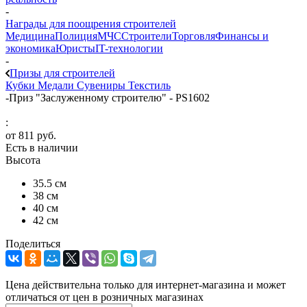
-
Награды для поощрения строителей
Медицина
Полиция
МЧС
Строители
Торговля
Финансы и
экономика
Юристы
IT-технологии
-
Призы для строителей
Кубки
Медали
Сувениры
Текстиль
-
Приз "Заслуженному строителю" - PS1602
:
от
811 руб.
Есть в наличии
Высота
35.5 см
38 см
40 см
42 см
Поделиться
Цена действительна только для интернет-магазина и может
отличаться от цен в розничных магазинах