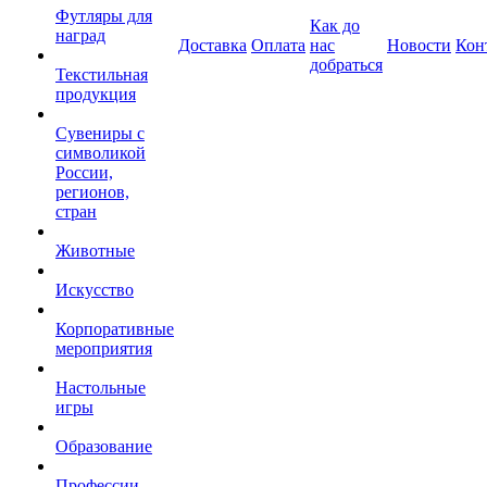
Футляры для
Как до
наград
Доставка
Оплата
нас
Новости
Кон
добраться
Текстильная
продукция
Сувениры с
символикой
России,
регионов,
стран
Животные
Искусство
Корпоративные
мероприятия
Настольные
игры
Образование
Профессии