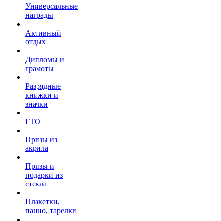
Универсальные
награды
Активный
отдых
Дипломы и
грамоты
Разрядные
книжки и
значки
ГТО
Призы из
акрила
Призы и
подарки из
стекла
Плакетки,
панно, тарелки