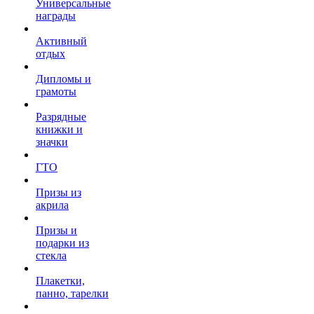
Универсальные
награды
Активный
отдых
Дипломы и
грамоты
Разрядные
книжки и
значки
ГТО
Призы из
акрила
Призы и
подарки из
стекла
Плакетки,
панно, тарелки