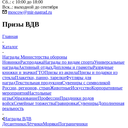
Сб..: с 10:00 до 18:00
Вск..: выходной до сентября
moscow@mir-nagrad.ru
Призы ВДВ
Главная
-
Каталог
-
Награды Министерства обороны
Новинки
Распродажа
Награды по видам спорта
Универсальные
награды
Активный отдых
Дипломы и грамоты
Разрядные
книжки и значки
ГТО
Призы из акрила
Призы и подарки из
стекла
Плакетки, панно, тарелки
Футляры для
наград
Текстильная продукция
Сувениры с символикой
России, регионов, стран
Животные
Искусство
Корпоративные
мероприятия
Настольные
игры
Образование
Профессии
Праздники родов
войск
Семейные торжества
Гравировка
Сувениры
Дополненная
реальность
-
Награды ВДВ
Десантники
Лётчики
Моряки
Пограничники