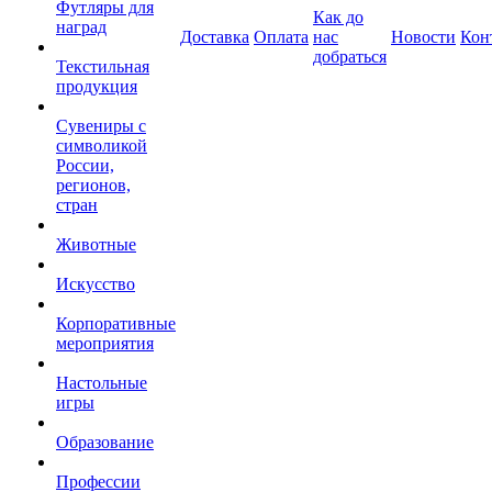
Футляры для
Как до
наград
Доставка
Оплата
нас
Новости
Кон
добраться
Текстильная
продукция
Сувениры с
символикой
России,
регионов,
стран
Животные
Искусство
Корпоративные
мероприятия
Настольные
игры
Образование
Профессии