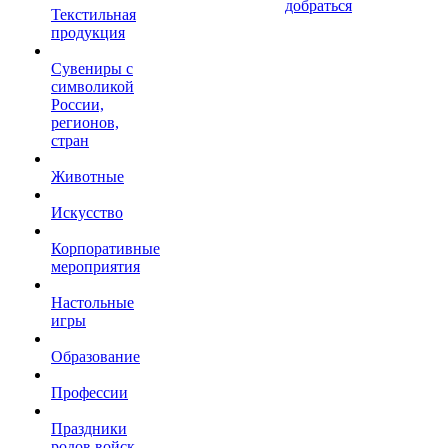
добраться
Текстильная
продукция
Сувениры с
символикой
России,
регионов,
стран
Животные
Искусство
Корпоративные
мероприятия
Настольные
игры
Образование
Профессии
Праздники
родов войск