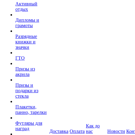
Активный
отдых
Дипломы и
грамоты
Разрядные
книжки и
значки
ГТО
Призы из
акрила
Призы и
подарки из
стекла
Плакетки,
панно, тарелки
Футляры для
Как до
наград
Доставка
Оплата
нас
Новости
Кон