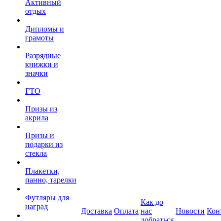
Активный
отдых
Дипломы и
грамоты
Разрядные
книжки и
значки
ГТО
Призы из
акрила
Призы и
подарки из
стекла
Плакетки,
панно, тарелки
Футляры для
Как до
наград
Доставка
Оплата
нас
Новости
Кон
добраться