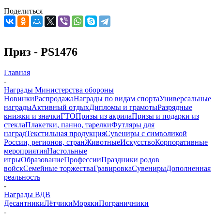
Поделиться
Приз - PS1476
Главная
-
Награды Министерства обороны
Новинки
Распродажа
Награды по видам спорта
Универсальные
награды
Активный отдых
Дипломы и грамоты
Разрядные
книжки и значки
ГТО
Призы из акрила
Призы и подарки из
стекла
Плакетки, панно, тарелки
Футляры для
наград
Текстильная продукция
Сувениры с символикой
России, регионов, стран
Животные
Искусство
Корпоративные
мероприятия
Настольные
игры
Образование
Профессии
Праздники родов
войск
Семейные торжества
Гравировка
Сувениры
Дополненная
реальность
-
Награды ВДВ
Десантники
Лётчики
Моряки
Пограничники
-