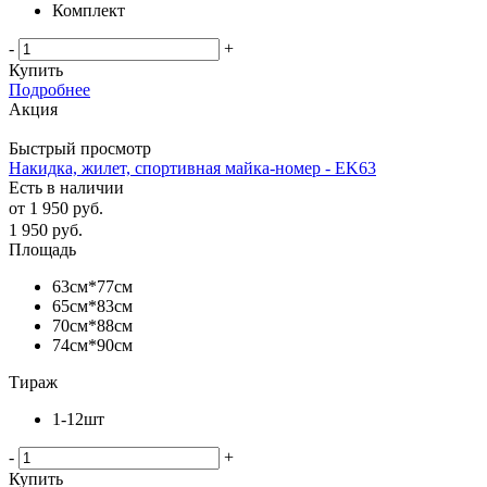
Комплект
-
+
Купить
Подробнее
Акция
Быстрый просмотр
Накидка, жилет, спортивная майка-номер - EK63
Есть в наличии
от
1 950 руб.
1 950
руб.
Площадь
63см*77см
65см*83см
70см*88см
74см*90см
Тираж
1-12шт
-
+
Купить