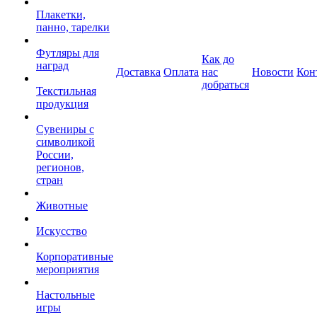
Плакетки,
панно, тарелки
Футляры для
Как до
наград
Доставка
Оплата
нас
Новости
Кон
добраться
Текстильная
продукция
Сувениры с
символикой
России,
регионов,
стран
Животные
Искусство
Корпоративные
мероприятия
Настольные
игры