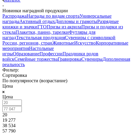
-
Новинки наградной продукции
Распродажа
Награды по видам спорта
Универсальные
награды
Активный отдых
Дипломы и грамоты
Разрядные
книжки и значки
ГТО
Призы из акрила
Призы и подарки из
стекла
Плакетки, панно, тарелки
Футляры для
наград
Текстильная продукция
Сувениры с символикой
России, регионов, стран
Животные
Искусство
Корпоративные
мероприятия
Настольные
игры
Образование
Профессии
Праздники родов
войск
Семейные торжества
Гравировка
Сувениры
Дополненная
реальность
Фильтр:
Сортировка
По популярности (возрастание)
Цена
Цена
20
19 277
38 534
57 790