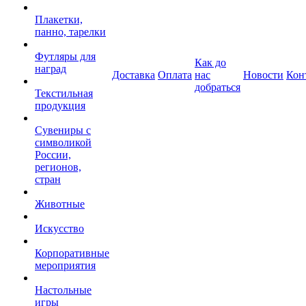
Плакетки,
панно, тарелки
Футляры для
Как до
наград
Доставка
Оплата
нас
Новости
Кон
добраться
Текстильная
продукция
Сувениры с
символикой
России,
регионов,
стран
Животные
Искусство
Корпоративные
мероприятия
Настольные
игры