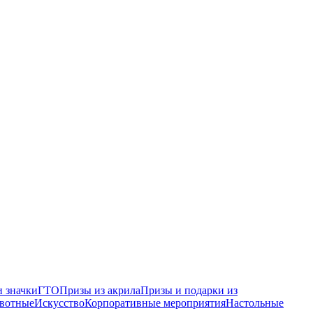
 значки
ГТО
Призы из акрила
Призы и подарки из
вотные
Искусство
Корпоративные мероприятия
Настольные