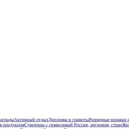
награды
Активный отдых
Дипломы и грамоты
Разрядные книжки и
я продукция
Сувениры с символикой России, регионов, стран
Жи