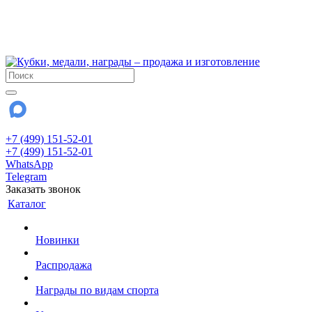
!!! Внимание !!!
6 и 7 августа - магазин работает до 18:00
15 августа - выходной
До сентября Воскресенье - выходной день.
+7 (499) 151-52-01
+7 (499) 151-52-01
WhatsApp
Telegram
Заказать звонок
Каталог
Новинки
Распродажа
Награды по видам спорта